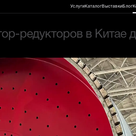
Услуги
Каталог
Выставки
Блог
К
е — контракт $3,3 млн
ор-редукторов в Китае д