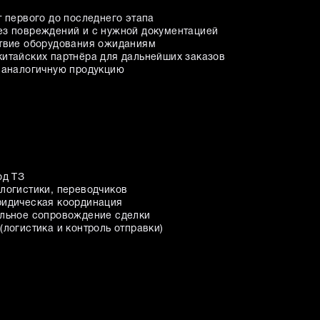
т первого до последнего этапа
ез повреждений и с нужной документацией
ствие оборудования ожиданиям
китайских партнёра для дальнейших заказов
а аналогичную продукцию
од ТЗ
 логистики, переводчиков
ридическая координация
альное сопровождение сделки
(логистика и контроль отправки)