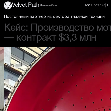
Velvet Path
Моя заявка
0
Импорт из Китая
Производство редукторов для майнинговой техники в Кита
Постоянный партнёр из сектора тяжёлой техники
Кейс: Производство мот
— контракт $3,3 млн