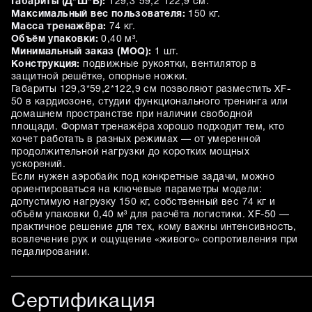
Габариты (Д*Ш*В):
129,3*59,2*122,9 см.
Максимальный вес пользователя:
150 кг.
Масса тренажёра:
74 кг.
Объём упаковки:
0,40 м³.
Минимальный заказ (MOQ):
1 шт.
Конструкция:
подвижные рукоятки, вентилятор в
защитной решётке, опорные ножки.
Габариты 129,3*59,2*122,9 см позволяют разместить XF-
50 в кардиозоне, студии функционального тренинга или
домашнем пространстве при наличии свободной
площади. Формат тренажёра хорошо подходит тем, кто
хочет работать в разных режимах — от умеренной
продолжительной нагрузки до коротких мощных
ускорений.
Если нужен аэробайк под конкретные задачи, можно
ориентироваться на ключевые параметры модели:
допустимую нагрузку 150 кг, собственный вес 74 кг и
объём упаковки 0,40 м³ для расчёта логистики. XF-50 —
практичное решение для тех, кому важны интенсивность,
вовлечение рук и ощущение «живого» сопротивления при
педалировании.
Сертификация