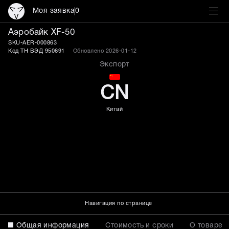
Моя заявка
0
Аэробайк XF-50 для инт
Аэробайк XF-50
SKU-AER-000863
Код ТН ВЭД 950691
Обновлено 2026-01-12
Экспорт
CN
Китай
Навигация по странице
Общая информация
Стоимость и сроки
О товаре