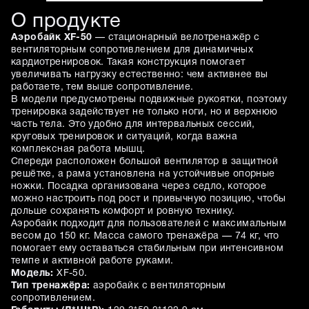
О продукте
Аэробайк XF-50
— стационарный велотренажёр с
вентиляторным сопротивлением для динамичных
кардиотренировок. Такая конструкция помогает
увеличивать нагрузку естественно: чем активнее вы
работаете, тем выше сопротивление.
В модели предусмотрены подвижные рукоятки, поэтому
тренировка задействует не только ноги, но и верхнюю
часть тела. Это удобно для интервальных сессий,
круговых тренировок и ситуаций, когда важна
комплексная работа мышц.
Спереди расположен большой вентилятор в защитной
решётке, а рама установлена на устойчивые опорные
ножки. Посадка организована через седло, которое
можно настроить под рост и привычную позицию, чтобы
дольше сохранять комфорт и ровную технику.
Аэробайк подходит для пользователей с максимальным
весом до 150 кг. Масса самого тренажёра — 74 кг, что
помогает ему оставаться стабильным при интенсивном
темпе и активной работе руками.
Модель:
XF-50.
Тип тренажёра:
аэробайк с вентиляторным
сопротивлением.