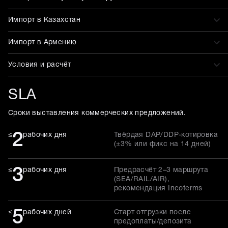
Импорт в Казахстан
Импорт в Армению
Условия и расчёт
SLA
Сроки выставления коммерческих предложений.
2
≤
рабочих дня
Твёрдая DAP/DDP-котировка
(±3% или фикс на 14 дней)
3
≤
рабочих дня
Предрасчёт 2–3 маршрута
(SEA/RAIL/AIR),
рекомендация Incoterms
5
≤
рабочих дней
Старт отгрузки после
предоплаты/депозита