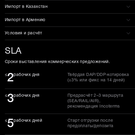
Импорт в Казахстан
Импорт в Армению
Условия и расчёт
SLA
Сроки выставления коммерческих предложений.
2
≤
рабочих дня
Твёрдая DAP/DDP-котировка
(±3% или фикс на 14 дней)
3
≤
рабочих дня
Предрасчёт 2–3 маршрута
(SEA/RAIL/AIR),
рекомендация Incoterms
5
≤
рабочих дней
Старт отгрузки после
предоплаты/депозита