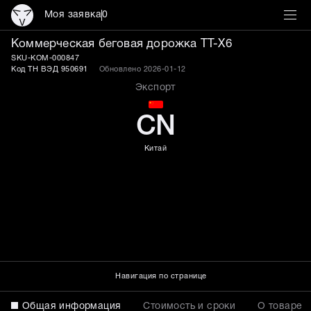
Моя заявка
0
Беговая дорожка TT-X6 
Коммерческая беговая дорожка TT-X6
SKU-KOM-000847
Код ТН ВЭД 950691
Обновлено 2026-01-12
Экспорт
CN
Китай
Навигация по странице
Общая информация
Стоимость и сроки
О товаре