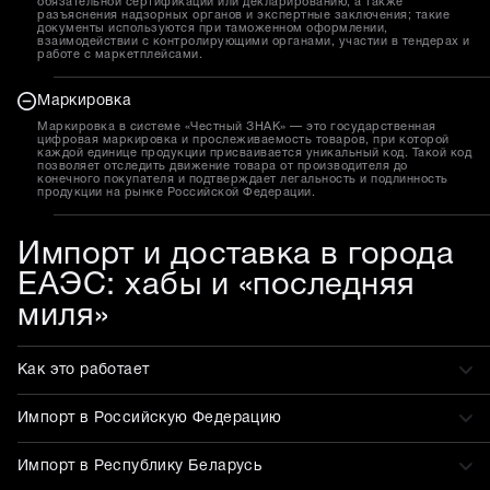
обязательной сертификации или декларированию, а также
разъяснения надзорных органов и экспертные заключения; такие
документы используются при таможенном оформлении,
взаимодействии с контролирующими органами, участии в тендерах и
работе с маркетплейсами.
Маркировка
Маркировка в системе «Честный ЗНАК» — это государственная
цифровая маркировка и прослеживаемость товаров, при которой
каждой единице продукции присваивается уникальный код. Такой код
позволяет отследить движение товара от производителя до
конечного покупателя и подтверждает легальность и подлинность
продукции на рынке Российской Федерации.
Импорт и доставка в города
ЕАЭС: хабы и «последняя
миля»
Как это работает
Импорт в Российскую Федерацию
Импорт в Республику Беларусь