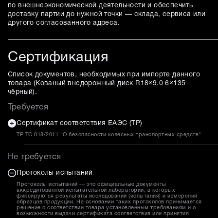
по внешнеэкономической деятельности и обеспечить
доставку партии до нужной точки — склада, сервиса или
другого согласованного адреса.
Сертификация
Список документов, необходимых при импорте данного
товара (
Кованый внедорожный диск R18×9.0 6×135
чёрный
).
Требуется
Сертификат соответствия ЕАЭС (ТР)
ТР ТС 018/2011 "О безопасности колесных транспортных средств"
Не требуется
Протоколы испытаний
Протоколы испытаний — это официальные документы
аккредитованной испытательной лаборатории, в которых
фиксируются результаты исследований (испытаний) и измерений
образцов продукции. На основании таких протоколов принимается
решение о соответствии товара установленным требованиям и о
возможности выдачи сертификата соответствия или принятия