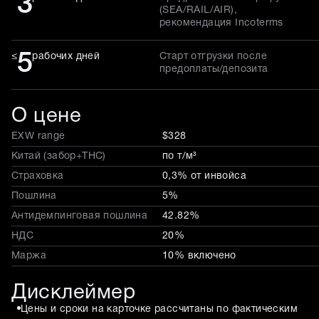
3
(SEA/RAIL/AIR),
рекомендация Incoterms
5
≤
рабочих дней
Старт отгрузки после
предоплаты/депозита
О цене
EXW range
$328
Китай (забор+THC)
по т/м³
Страховка
0,3% от инвойса
Пошлина
5%
Антидемпинговая пошлина
42.82%
НДС
20%
Маржа
10% включено
Дисклеймер
Цены и сроки на карточке рассчитаны по фактическим