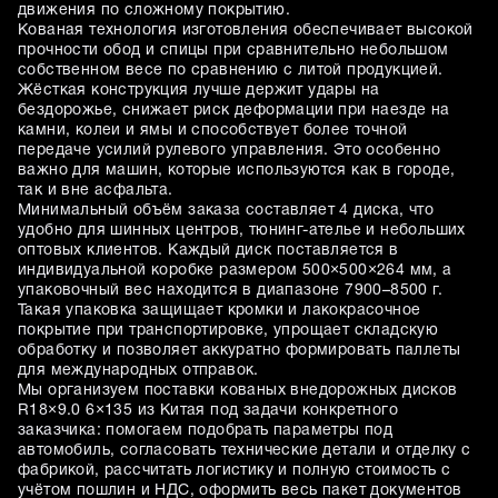
движения по сложному покрытию.
Кованая технология изготовления обеспечивает высокой
прочности обод и спицы при сравнительно небольшом
собственном весе по сравнению с литой продукцией.
Жёсткая конструкция лучше держит удары на
бездорожье, снижает риск деформации при наезде на
камни, колеи и ямы и способствует более точной
передаче усилий рулевого управления. Это особенно
важно для машин, которые используются как в городе,
так и вне асфальта.
Минимальный объём заказа составляет 4 диска, что
удобно для шинных центров, тюнинг-ателье и небольших
оптовых клиентов. Каждый диск поставляется в
индивидуальной коробке размером 500×500×264 мм, а
упаковочный вес находится в диапазоне 7900–8500 г.
Такая упаковка защищает кромки и лакокрасочное
покрытие при транспортировке, упрощает складскую
обработку и позволяет аккуратно формировать паллеты
для международных отправок.
Мы организуем поставки кованых внедорожных дисков
R18×9.0 6×135 из Китая под задачи конкретного
заказчика: помогаем подобрать параметры под
автомобиль, согласовать технические детали и отделку с
фабрикой, рассчитать логистику и полную стоимость с
учётом пошлин и НДС, оформить весь пакет документов