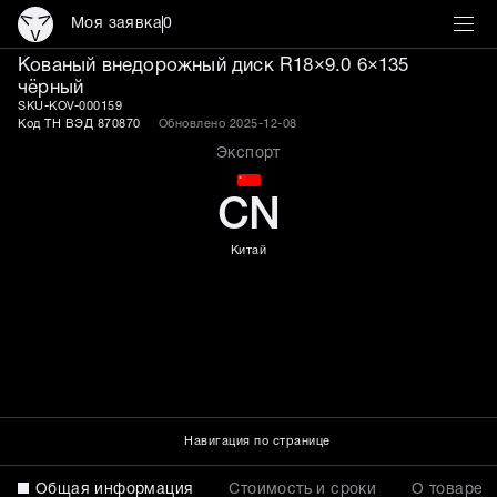
Моя заявка
0
Кованый диск R18×9.0 6×
Кованый внедорожный диск R18×9.0 6×135
чёрный
SKU-KOV-000159
Код ТН ВЭД 870870
Обновлено 2025-12-08
Экспорт
CN
Китай
Навигация по странице
Общая информация
Стоимость и сроки
О товаре