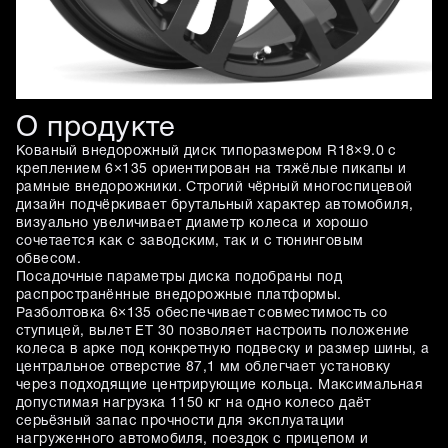
О продукте
Кованый внедорожный диск типоразмером R18×9.0 с
креплением 6×135 ориентирован на тяжёлые пикапы и
рамные внедорожники. Строгий чёрный многоспицевой
дизайн подчёркивает брутальный характер автомобиля,
визуально увеличивает диаметр колеса и хорошо
сочетается как с заводским, так и с тюнинговым
обвесом.
Посадочные параметры диска подобраны под
распространённые внедорожные платформы.
Разболтовка 6×135 обеспечивает совместимость со
ступицей, вылет ET 30 позволяет настроить положение
колеса в арке под конкретную подвеску и размер шины, а
центральное отверстие 87,1 мм облегчает установку
через подходящие центрирующие кольца. Максимальная
допустимая нагрузка 1150 кг на одно колесо даёт
серьёзный запас прочности для эксплуатации
нагруженного автомобиля, поездок с прицепом и