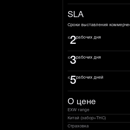
SLA
Сроки выставления коммерче
2
≤
рабочих дня
3
≤
рабочих дня
5
≤
рабочих дней
О цене
EXW range
Китай (забор+THC)
Страховка