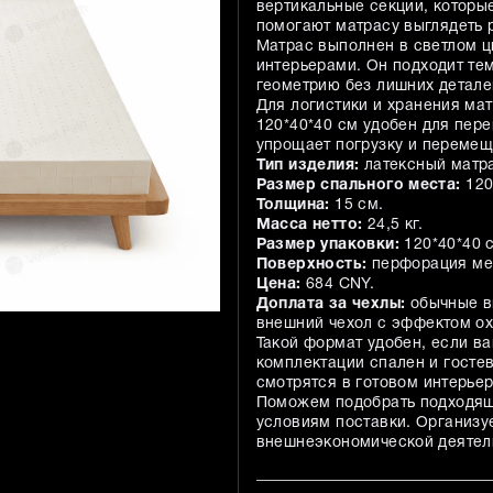
вертикальные секции, которы
помогают матрасу выглядеть 
Матрас выполнен в светлом ц
интерьерами. Он подходит тем
геометрию без лишних детале
Для логистики и хранения ма
120*40*40 см удобен для пере
упрощает погрузку и перемещ
Тип изделия:
латексный матр
Размер спального места:
120
Толщина:
15 см.
Масса нетто:
24,5 кг.
Размер упаковки:
120*40*40 
Поверхность:
перфорация ме
Цена:
684 CNY.
Доплата за чехлы:
обычные вн
внешний чехол с эффектом о
Такой формат удобен, если в
комплектации спален и госте
смотрятся в готовом интерьер
Поможем подобрать подходящи
условиям поставки. Организу
внешнеэкономической деятель