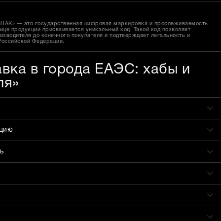
ЗНАК» — это государственная цифровая маркировка и прослеживаемость
ице продукции присваивается уникальный код. Такой код позволяет
изводителя до конечного покупателя и подтверждает легальность и
Российской Федерации.
авка в города ЕАЭС: хабы и
ля»
ацию
ь