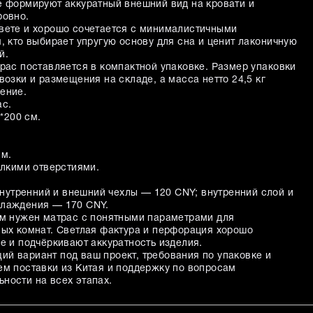
е формируют аккуратный внешний вид на кровати и
ровно.
вете и хорошо сочетается с минималистичными
, кто выбирает упругую основу для сна и ценит лаконичную
й.
трас поставляется в компактной упаковке. Размер упаковки
возки и размещения на складе, а масса нетто 24,5 кг
ение.
ас.
*200 см.
см.
лкими отверстиями.
утренний и внешний чехлы — 120 CNY; внутренний слой и
хлаждения — 170 CNY.
ам нужен матрас с понятными параметрами для
вых комнат. Светлая фактура и перфорация хорошо
е и подчёркивают аккуратность изделия.
й вариант под ваш проект, требования по упаковке и
ем поставки из Китая и поддержку по вопросам
ности на всех этапах.