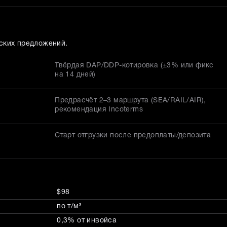
ских предложений.
Твёрдая DAP/DDP-котировка (±3% или фикс
на 14 дней)
Предрасчёт 2–3 маршрута (SEA/RAIL/AIR),
рекомендация Incoterms
Старт отгрузки после предоплаты/депозита
$98
по т/м³
0,3% от инвойса