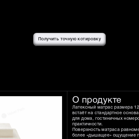
Получить точную котировку
О продукте
Латексный матрас размера 12
встаёт на стандартное основ
для дома, гостиничных номеро
практичности.
Поверхность матраса равноме
более «дышащее» ощущение п