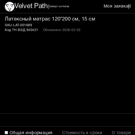
Velvet Path
Моя заявка
0
Импорт из Китая
Латексный матрас 120*20
Латексный матрас 120*200 см, 15 см
SKU-LAT-001689
Код ТН ВЭД 940421
Обновлено 2026-02-02
Общая информация
Стоимость и сроки
О товаре