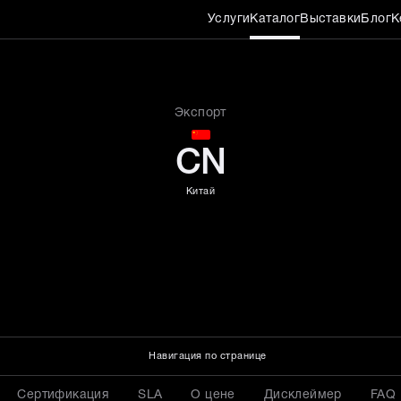
Услуги
Каталог
Выставки
Блог
К
0 см толщиной 15 см
Экспорт
CN
Китай
Навигация по странице
Сертификация
SLA
О цене
Дисклеймер
FAQ