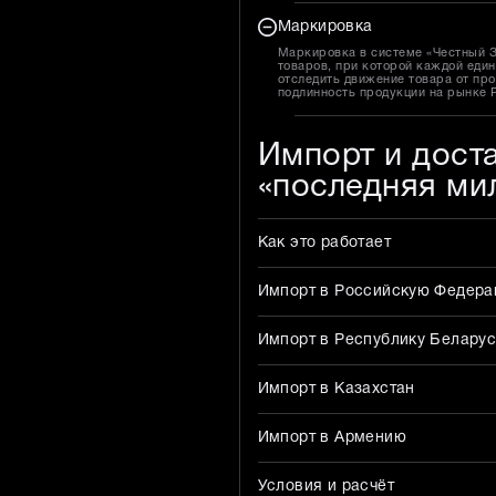
Маркировка
Маркировка в системе «Честный 
товаров, при которой каждой един
отследить движение товара от про
подлинность продукции на рынке 
Импорт и дост
«последняя ми
Как это работает
Импорт в Российскую Федер
Импорт в Республику Беларус
Импорт в Казахстан
Импорт в Армению
Условия и расчёт