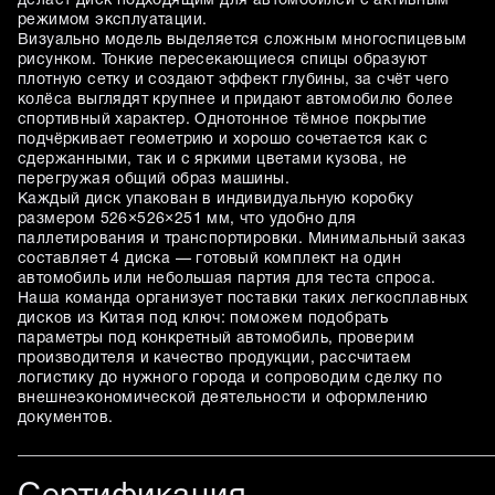
делает диск подходящим для автомобилей с активным
режимом эксплуатации.
Визуально модель выделяется сложным многоспицевым
рисунком. Тонкие пересекающиеся спицы образуют
плотную сетку и создают эффект глубины, за счёт чего
колёса выглядят крупнее и придают автомобилю более
спортивный характер. Однотонное тёмное покрытие
подчёркивает геометрию и хорошо сочетается как с
сдержанными, так и с яркими цветами кузова, не
перегружая общий образ машины.
Каждый диск упакован в индивидуальную коробку
размером 526×526×251 мм, что удобно для
паллетирования и транспортировки. Минимальный заказ
составляет 4 диска — готовый комплект на один
автомобиль или небольшая партия для теста спроса.
Наша команда организует поставки таких легкосплавных
дисков из Китая под ключ: поможем подобрать
параметры под конкретный автомобиль, проверим
производителя и качество продукции, рассчитаем
логистику до нужного города и сопроводим сделку по
внешнеэкономической деятельности и оформлению
документов.