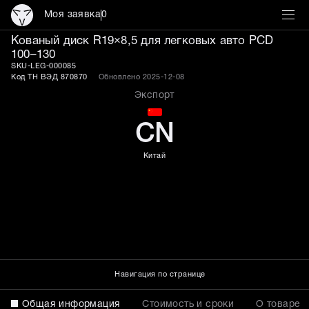
Моя заявка
0
Кованые диски R19×8,5 P
Кованый диск R19×8,5 для легковых авто PCD
100–130
SKU-LEG-000085
Код ТН ВЭД 870870
Обновлено 2025-12-08
Экспорт
CN
Китай
Навигация по странице
Общая информация
Стоимость и сроки
О товаре