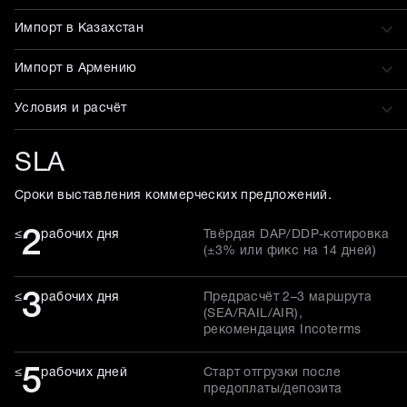
Импорт в Казахстан
Импорт в Армению
Условия и расчёт
SLA
Сроки выставления коммерческих предложений.
2
≤
рабочих дня
Твёрдая DAP/DDP-котировка
(±3% или фикс на 14 дней)
3
≤
рабочих дня
Предрасчёт 2–3 маршрута
(SEA/RAIL/AIR),
рекомендация Incoterms
5
≤
рабочих дней
Старт отгрузки после
предоплаты/депозита