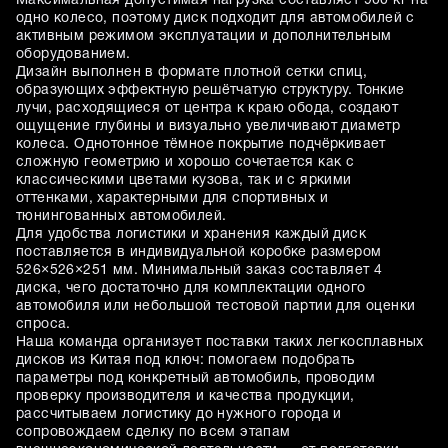
Максимальная допустимая нагрузка составляет 900 кг на
одно колесо, поэтому диск подходит для автомобилей с
активным режимом эксплуатации и дополнительным
оборудованием.
Дизайн выполнен в формате плотной сетки спиц,
образующих эффектную решётчатую структуру. Тонкие
лучи, расходящиеся от центра к краю обода, создают
ощущение глубины и визуально увеличивают диаметр
колеса. Однотонное тёмное покрытие подчёркивает
сложную геометрию и хорошо сочетается как с
классическими цветами кузова, так и с яркими
оттенками, характерными для спортивных и
тюнингованных автомобилей.
Для удобства логистики и хранения каждый диск
поставляется в индивидуальной коробке размером
526×526×251 мм. Минимальный заказ составляет 4
диска, чего достаточно для комплектации одного
автомобиля или небольшой тестовой партии для оценки
спроса.
Наша команда организует поставки таких легкосплавных
дисков из Китая под ключ: помогаем подобрать
параметры под конкретный автомобиль, проводим
проверку производителя и качества продукции,
рассчитываем логистику до нужного города и
сопровождаем сделку по всем этапам