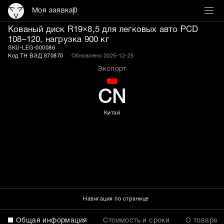
Моя заявка
0
Кованые диски R19×8,5 P
Кованый диск R19×8,5 для легковых авто PCD
108–120, нагрузка 900 кг
SKU-LEG-000086
Код ТН ВЭД 870870
Обновлено 2025-12-25
Экспорт
CN
Китай
Навигация по странице
Общая информация
Стоимость и сроки
О товаре