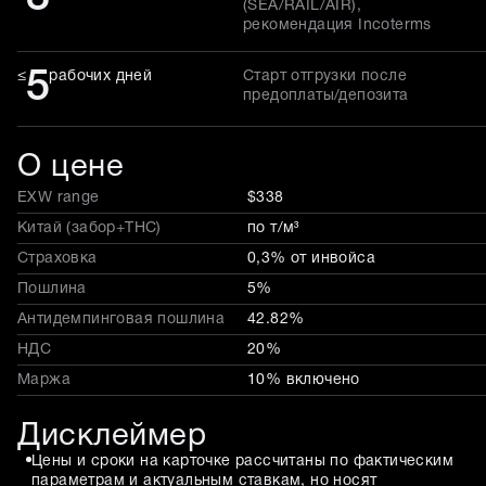
(SEA/RAIL/AIR),
рекомендация Incoterms
5
≤
рабочих дней
Старт отгрузки после
предоплаты/депозита
О цене
EXW range
$338
Китай (забор+THC)
по т/м³
Страховка
0,3% от инвойса
Пошлина
5%
Антидемпинговая пошлина
42.82%
НДС
20%
Маржа
10% включено
Дисклеймер
Цены и сроки на карточке рассчитаны по фактическим
параметрам и актуальным ставкам, но носят