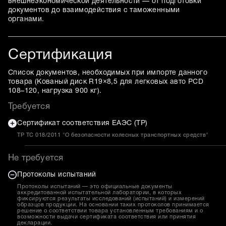
внешнеэкономической деятельности — от подготовки
документов до взаимодействия с таможенными
органами.
Сертификация
Список документов, необходимых при импорте данного
товара (
Кованый диск R19×8,5 для легковых авто PCD
108–120, нагрузка 900 кг
).
Требуется
Сертификат соответствия ЕАЭС (ТР)
ТР ТС 018/2011 "О безопасности колесных транспортных средств"
Не требуется
Протоколы испытаний
Протоколы испытаний — это официальные документы
аккредитованной испытательной лаборатории, в которых
фиксируются результаты исследований (испытаний) и измерений
образцов продукции. На основании таких протоколов принимается
решение о соответствии товара установленным требованиям и о
возможности выдачи сертификата соответствия или принятия
декларации.