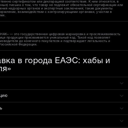
твенно сертификатом или декларацией соответствия. К ним относятся, в
ные) письма о том, что товар не подлежит обязательной сертификации или
ения надзорных органов и экспертные заключения; такие документы
ормлении, взаимодействии с контролирующими органами, участии в
ами.
ЗНАК» — это государственная цифровая маркировка и прослеживаемость
ице продукции присваивается уникальный код. Такой код позволяет
изводителя до конечного покупателя и подтверждает легальность и
Российской Федерации.
авка в города ЕАЭС: хабы и
ля»
ацию
ь