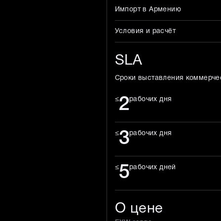
Импорт в Армению
Условия и расчёт
SLA
Сроки выставления коммерче
2
≤
рабочих дня
3
≤
рабочих дня
5
≤
рабочих дней
О цене