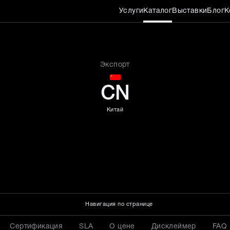
Услуги
Каталог
Выставки
Блог
К
7 180*200 см, высота 26 
Экспорт
CN
Китай
Навигация по странице
Сертификация
SLA
О цене
Дисклеймер
FAQ