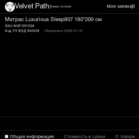
Velvet Path
Моя заявка
0
Импорт из Китая
Матрас Luxurious Sleep80
Матрас Luxurious Sleep807 180*200 см
SKU-MAT-001538
Код ТН ВЭД 940429
Обновлено 2026-01-31
Общая информация
Стоимость и сроки
О товаре