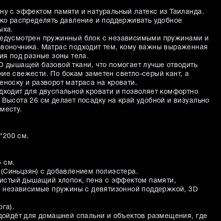
ну с эффектом памяти и натуральный латекс из Таиланда.
гко распределять давление и поддерживать удобное
ыха.
редусмотрен пружинный блок с независимыми пружинами и
воночника. Матрас подходит тем, кому важны выраженная
ия под разные зоны тела.
D дышащей базовой ткани, что помогает лучше отводить
ие свежести. По бокам заметен светло-серый кант, а
еноску и разворот матраса на кровати.
дходит для двуспальной кровати и позволяет комфортно
 Высота 26 см делает посадку на край удобной и визуально
месту.
*200 см.
 см.
 (Синьцзян) с добавлением полиэстера.
стый дышащий хлопок, пена с эффектом памяти,
), независимые пружины с девятизонной поддержкой, 3D
га).
одойдёт для домашней спальни и объектов размещения, где