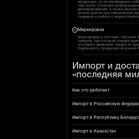
продукции, но не являющиеся собс
том числе, отказные (информацион
декларированию, а также разъясн
используются при таможенном оф
тендерах и работе с маркетплейс
Маркировка
Маркировка в системе «Честный 
товаров, при которой каждой един
отследить движение товара от про
подлинность продукции на рынке 
Импорт и дост
«последняя ми
Как это работает
Импорт в Российскую Федер
Импорт в Республику Беларус
Импорт в Казахстан