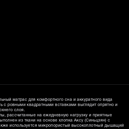
ьный матрас для комфортного сна и аккуратного вида
ть с ровными квадратными вставками выглядит опрятно и
рхнего слоя.
ы, рассчитанные на ежедневную нагрузку и приятные
полнен из ткани на основе хлопка Аксу (Синьцзян) с
также используется микропористый высокоплотный дышащий