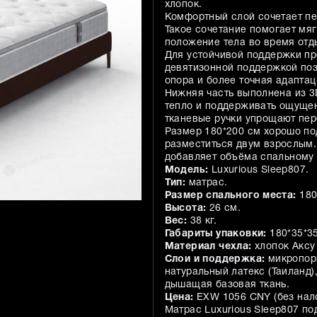
хлопок.
Комфортный слой сочетает пе
Такое сочетание помогает мя
положение тела во время отд
Для устойчивой поддержки п
девятизонной поддержкой поз
опора и более точная адаптац
Нижняя часть выполнена из 3
тепло и поддерживать ощущен
тканевые ручки упрощают пер
Размер 180*200 см хорошо по
разместиться двум взрослым.
добавляет объёма спальному 
Модель:
Luxurious Sleep807.
Тип:
матрас.
Размер спального места:
180
Высота:
26 см.
Вес:
38 кг.
Габариты упаковки:
180*35*35
Материал чехла:
хлопок Аксу
Слои и поддержка:
микропори
натуральный латекс (Таиланд
дышащая базовая ткань.
Цена:
EXW 1056 CNY (без нало
Матрас Luxurious Sleep807 п