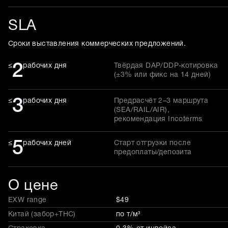
SLA
Сроки выставления коммерческих предложений.
2
≤
рабочих дня
Твёрдая DAP/DDP-котировка
(±3% или фикс на 14 дней)
3
≤
рабочих дня
Предрасчёт 2–3 маршрута
(SEA/RAIL/AIR),
рекомендация Incoterms
5
≤
рабочих дней
Старт отгрузки после
предоплаты/депозита
О цене
EXW range
$49
Китай (забор+THC)
по т/м³