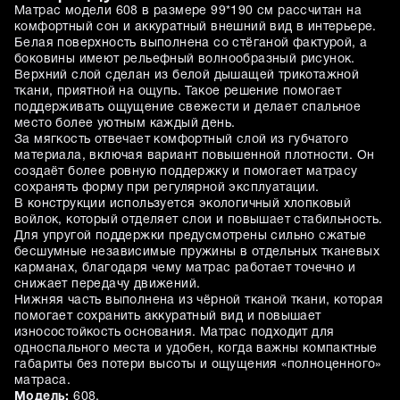
Матрас модели 608 в размере 99*190 см рассчитан на
комфортный сон и аккуратный внешний вид в интерьере.
Белая поверхность выполнена со стёганой фактурой, а
боковины имеют рельефный волнообразный рисунок.
Верхний слой сделан из белой дышащей трикотажной
ткани, приятной на ощупь. Такое решение помогает
поддерживать ощущение свежести и делает спальное
место более уютным каждый день.
За мягкость отвечает комфортный слой из губчатого
материала, включая вариант повышенной плотности. Он
создаёт более ровную поддержку и помогает матрасу
сохранять форму при регулярной эксплуатации.
В конструкции используется экологичный хлопковый
войлок, который отделяет слои и повышает стабильность.
Для упругой поддержки предусмотрены сильно сжатые
бесшумные независимые пружины в отдельных тканевых
карманах, благодаря чему матрас работает точечно и
снижает передачу движений.
Нижняя часть выполнена из чёрной тканой ткани, которая
помогает сохранить аккуратный вид и повышает
износостойкость основания. Матрас подходит для
односпального места и удобен, когда важны компактные
габариты без потери высоты и ощущения «полноценного»
матраса.
Модель:
608.