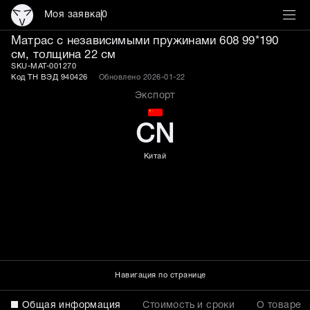
Моя заявка
0
Матрас 608 99*190 см с 
Матрас с независимыми пружинами 608 99*190
см, толщина 22 см
SKU-MAT-001270
Код ТН ВЭД 940426
Обновлено 2026-01-22
Экспорт
CN
Китай
Навигация по странице
Общая информация
Стоимость и сроки
О товаре