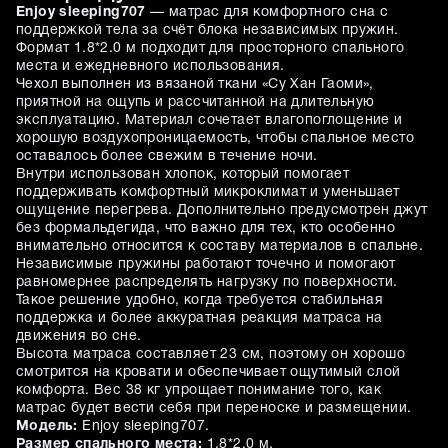
Enjoy sleeping707
— матрас для комфортного сна с
поддержкой тела за счёт блока независимых пружин.
Формат 1.8*2.0 м подходит для просторного спального
места и ежедневного использования.
Чехол выполнен из вязаной ткани «Су Хан Гаоми»,
приятной на ощупь и рассчитанной на длительную
эксплуатацию. Материал сочетает влагопоглощение и
хорошую воздухопроницаемость, чтобы спальное место
оставалось более свежим в течение ночи.
Внутри использован хлопок, который помогает
поддерживать комфортный микроклимат и уменьшает
ощущение перегрева. Дополнительно предусмотрен джут
без формальдегида, что важно для тех, кто особенно
внимательно относится к составу материалов в спальне.
Независимые пружины работают точечно и помогают
равномернее распределять нагрузку по поверхности.
Такое решение удобно, когда требуется стабильная
поддержка и более аккуратная реакция матраса на
движения во сне.
Высота матраса составляет 23 см, поэтому он хорошо
смотрится на кровати и обеспечивает ощутимый слой
комфорта. Вес 38 кг упрощает понимание того, как
матрас будет вести себя при переноске и размещении.
Модель:
Enjoy sleeping707.
Размер спального места:
1.8*2.0 м.