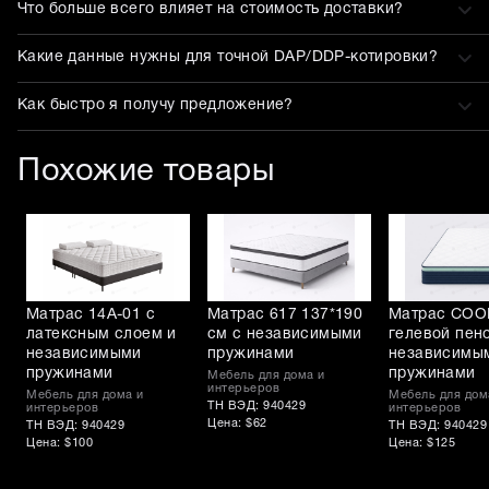
Что больше всего влияет на стоимость доставки?
Какие данные нужны для точной DAP/DDP-котировки?
Как быстро я получу предложение?
Похожие товары
Матрас 14A-01 с
Матрас 617 137*190
Матрас COOL
латексным слоем и
см с независимыми
гелевой пен
независимыми
пружинами
независимы
пружинами
пружинами
Мебель для дома и
интерьеров
Мебель для дома и
Мебель для дом
ТН ВЭД: 940429
интерьеров
интерьеров
Цена: $62
ТН ВЭД: 940429
ТН ВЭД: 940429
Цена: $100
Цена: $125