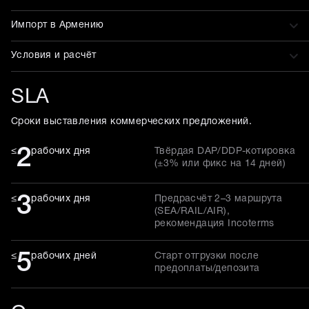
Импорт в Армению
Условия и расчёт
SLA
Сроки выставления коммерческих предложений.
2
≤
рабочих дня
Твёрдая DAP/DDP-котировка
(±3% или фикс на 14 дней)
3
≤
рабочих дня
Предрасчёт 2–3 маршрута
(SEA/RAIL/AIR),
рекомендация Incoterms
5
≤
рабочих дней
Старт отгрузки после
предоплаты/депозита