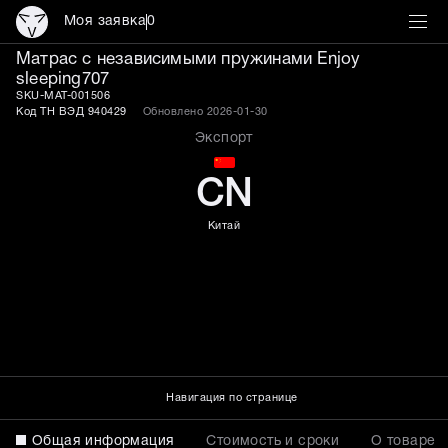
Моя заявка
0
Матрас Enjoy sleeping70
Матрас с независимыми пружинами Enjoy
sleeping707
SKU-MAT-001506
Код ТН ВЭД 940429
Обновлено 2026-01-30
Экспорт
CN
Китай
Навигация по странице
Общая информация
Стоимость и сроки
О товаре