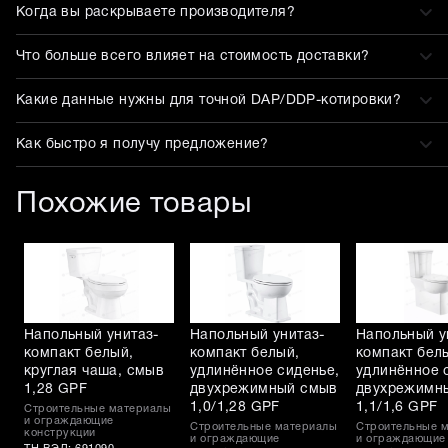
Когда вы раскрываете производителя?
Что больше всего влияет на стоимость доставки?
Какие данные нужны для точной DAP/DDP-котировки?
Как быстро я получу предложение?
Похожие товары
Напольный унитаз-
Напольный унитаз-
Напольный у
компакт белый,
компакт белый,
компакт бел
круглая чаша, смыв
удлинённое сиденье,
удлинённое 
1,28 GPF
двухрежимный смыв
двухрежимн
1,0/1,28 GPF
1,1/1,6 GPF
Строительные материалы
и ограждающие
Строительные материалы
Строительные 
конструкции
и ограждающие
и ограждающие