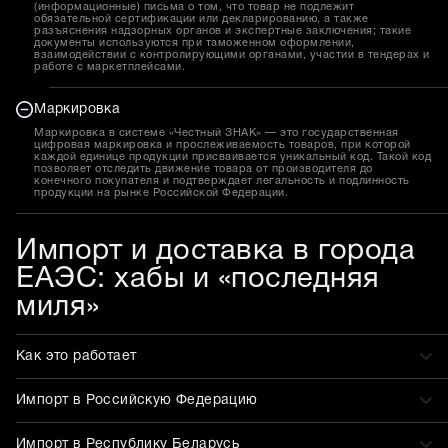
(информационные) письма о том, что товар не подлежит
обязательной сертификации или декларированию, а также
разъяснения надзорных органов и экспертные заключения; такие
документы используются при таможенном оформлении,
взаимодействии с контролирующими органами, участии в тендерах и
работе с маркетплейсами.
Маркировка
Маркировка в системе «Честный ЗНАК» — это государственная
цифровая маркировка и прослеживаемость товаров, при которой
каждой единице продукции присваивается уникальный код. Такой код
позволяет отследить движение товара от производителя до
конечного покупателя и подтверждает легальность и подлинность
продукции на рынке Российской Федерации.
Импорт и доставка в города
ЕАЭС: хабы и «последняя
миля»
Как это работает
Импорт в Российскую Федерацию
Импорт в Республику Беларусь