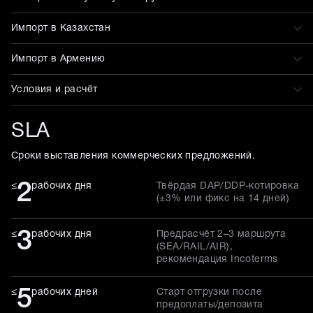
Импорт в Казахстан
Импорт в Армению
Условия и расчёт
SLA
Сроки выставления коммерческих предложений.
2
≤
рабочих дня
Твёрдая DAP/DDP-котировка
(±3% или фикс на 14 дней)
3
≤
рабочих дня
Предрасчёт 2–3 маршрута
(SEA/RAIL/AIR),
рекомендация Incoterms
5
≤
рабочих дней
Старт отгрузки после
предоплаты/депозита