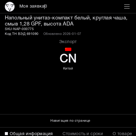
Моя заявка
0
Напольный унитаз-компак
Напольный унитаз-компакт белый, круглая чаша,
смыв 1,28 GPF, высота ADA
SKU-NAP-000775
Код ТН ВЭД 691090
Обновлено 2026-01-07
Экспорт
CN
Китай
Навигация по странице
Общая информация
Стоимость и сроки
О товаре