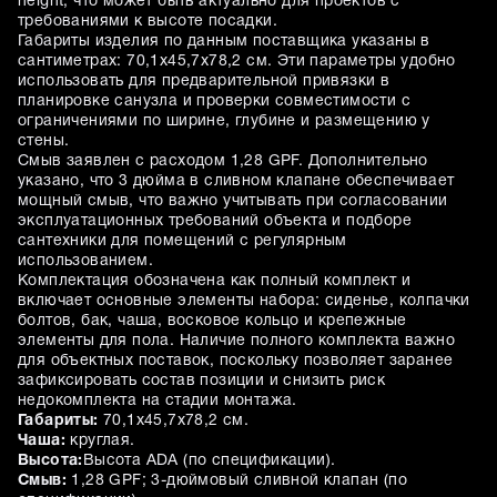
height, что может быть актуально для проектов с
требованиями к высоте посадки.
Габариты изделия по данным поставщика указаны в
сантиметрах: 70,1х45,7х78,2 см. Эти параметры удобно
использовать для предварительной привязки в
планировке санузла и проверки совместимости с
ограничениями по ширине, глубине и размещению у
стены.
Смыв заявлен с расходом 1,28 GPF. Дополнительно
указано, что 3 дюйма в сливном клапане обеспечивает
мощный смыв, что важно учитывать при согласовании
эксплуатационных требований объекта и подборе
сантехники для помещений с регулярным
использованием.
Комплектация обозначена как полный комплект и
включает основные элементы набора: сиденье, колпачки
болтов, бак, чаша, восковое кольцо и крепежные
элементы для пола. Наличие полного комплекта важно
для объектных поставок, поскольку позволяет заранее
зафиксировать состав позиции и снизить риск
недокомплекта на стадии монтажа.
Габариты:
70,1х45,7х78,2 см.
Чаша:
круглая.
Высота:
Высота ADA (по спецификации).
Смыв:
1,28 GPF; 3-дюймовый сливной клапан (по