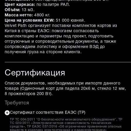
Цвет каркаса:
по палитре РАЛ.
Объём:
13 м3.
Масса нетто:
4800 кг.
Цена на условиях EXW:
51 000 юаней.
Velvet Path организует поставки комплектов кортов из
Китая в страны ЕАЭС: помогаем согласовать
комплектацию и параметры под проект, подготовить
отгрузочные и сопроводительные документы, а также
сопровождаем логистику и оформление ВЭД до
получения груза на стороне клиента.
Сертификация
Список документов, необходимых при импорте данного
товара (
Одиночный корт для падела 20х6 м, стекло 12 мм,
8 прожекторов 200 Вт
).
Требуется
Сертификат соответствия ЕАЭС (ТР)
ТР ТС 004/2011 "О безопасности низковольтного оборудования", ТР
ТС 020/2011 «Электромагнитная совместимость технических
средств», ТР ЕАЭС 037/2016 «Об ограничении применения опасных
веществ в изделиях электротехники и радиоэлектроники»