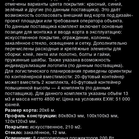
отмечены варианты цвета покрытия: красный, синий,
зелёный и другие (по данным поставщика). Это даёт
возможность согласовать внешний вид корта под дизайн-
проект площадки или требования оператора объекта.
По данным поставщика комплект включает основные
позиции для монтажа и ввода корта в эксплуатацию:
искусственное покрытие, ограждение, колонны,
закалённое стекло, освещение и сетку. Дополнительно
перечислены расходные и крепёжные элементы для
сборки: клей, лента или полотно, болты и гайки,
пружинные шайбы. Также указана возможность
индивидуализации логотипа (по данным поставщика).
Для логистического планирования приведены ориентиры
по контейнерной вместимости: 20-футовый контейнер
может вместить 2 комплекта, 40-футовый контейнер
повышенной высоты — 4 комплекта (по данным
поставщика). Для данного комплекта указаны объём 13
м3 и масса нетто 4800 кг. Цена на условиях EXW: 51 000
юаней.
Размер корта:
20х6 м.
Профиль конструкции:
80х80х3 мм, 100х100х3 мм,
120х120х3 мм.
Покрытие:
искусственное, 210 м2.
Стекло:
закалённое, 12 мм.
Освещение:
8 светодиодных прожекторов 200 Вт.