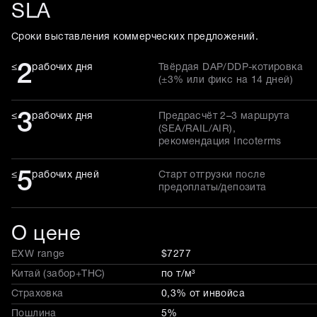
SLA
Сроки выставления коммерческих предложений.
2
≤
рабочих дня
Твёрдая DAP/DDP-котировка
(±3% или фикс на 14 дней)
3
≤
рабочих дня
Предрасчёт 2–3 маршрута
(SEA/RAIL/AIR),
рекомендация Incoterms
5
≤
рабочих дней
Старт отгрузки после
предоплаты/депозита
О цене
EXW range
$7277
Китай (забор+THC)
по т/м³
Страховка
0,3% от инвойса
Пошлина
5%