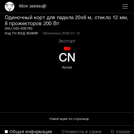
Моя заявка
0
Одиночный корт для паде
Одиночный корт для падела 20х6 м, стекло 12 мм,
8 прожекторов 200 Вт
SKU-ODI-000790
Код ТН ВЭД 950699
Обновлено 2026-01-12
Экспорт
CN
Китай
Навигация по странице
Общая информация
Стоимость и сроки
О товаре