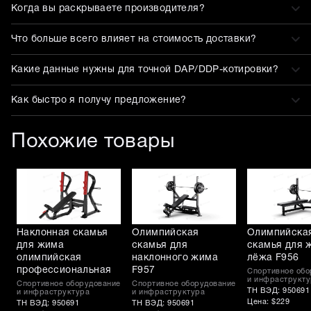
Когда вы раскрываете производителя?
Что больше всего влияет на стоимость доставки?
Какие данные нужны для точной DAP/DDP-котировки?
Как быстро я получу предложение?
Похожие товары
Наклонная скамья
Олимпийская
Олимпийска
для жима
скамья для
скамья для 
олимпийская
наклонного жима
лёжа F956
профессиональная
F957
Спортивное обо
и инфраструкту
Спортивное оборудование
Спортивное оборудование
ТН ВЭД: 950691
и инфраструктура
и инфраструктура
Цена: $229
ТН ВЭД: 950691
ТН ВЭД: 950691