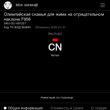
Моя заявка
0
Олимпийская скамья для
Олимпийская скамья для жима на отрицательном
наклоне F958
SKU-OLI-001227
Код ТН ВЭД 950691
Обновлено 2026-01-21
Экспорт
CN
Китай
Навигация по странице
Общая информация
Стоимость и сроки
О товаре