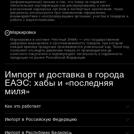
(информационные) письма о том, что товар не подлежит
обязательной сертификации или декларированию, а также
разъяснения надзорных органов и экспертные заключения; такие
документы используются при таможенном оформлении,
взаимодействии с контролирующими органами, участии в тендерах и
работе с маркетплейсами.
Маркировка
Маркировка в системе «Честный ЗНАК» — это государственная
цифровая маркировка и прослеживаемость товаров, при которой
каждой единице продукции присваивается уникальный код. Такой код
позволяет отследить движение товара от производителя до
конечного покупателя и подтверждает легальность и подлинность
продукции на рынке Российской Федерации.
Импорт и доставка в города
ЕАЭС: хабы и «последняя
миля»
Как это работает
Импорт в Российскую Федерацию
Импорт в Республику Беларусь