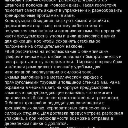
наклоне F958
— силовой тренажёр для работы со
штангой в положении «головой вниз». Такая геометрия
помогает сместить акцент в упражнении и разнообразить
тренировочные программы в зале.
Конструкция объединяет мягкую скамью и стойки с
держателями под гриф, поэтому рабочее место
получается компактным и организованным. На передней
части предусмотрены упоры и цилиндрические валики
для фиксации ног, чтобы сохранять стабильное
положение на отрицательном наклоне.
F958 рассчитана на использование с олимпийским
грифом и дисками, а стойки позволяют быстро снимать и
возвращать штангу на держатели. Широкая опорная база
и жёсткая рама делают тренажёр удобным для
интенсивной эксплуатации в силовой зоне.
Скамья выполнена на металлическом каркасе с
прямоугольными трубами и толщиной стенки 3 мм. Рама
окрашена в чёрный цвет, на корпусе предусмотрены
заметные предупреждающие наклейки, что помогает
организовать безопасное пространство для тренировок.
Габариты тренажёра подходят для размещения в
тренажёрных залах, корпоративных фитнес-зонах и
силовых студиях. Для доставки предусмотрена разборная
упаковка, а при необходимости возможна отправка в
деревянном ящике с доплатой.