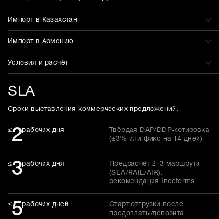
Импорт в Казахстан
Импорт в Армению
Условия и расчёт
SLA
Сроки выставления коммерческих предложений.
2
≤
рабочих дня
Твёрдая DAP/DDP-котировка
(±3% или фикс на 14 дней)
3
≤
рабочих дня
Предрасчёт 2–3 маршрута
(SEA/RAIL/AIR),
рекомендация Incoterms
5
≤
рабочих дней
Старт отгрузки после
предоплаты/депозита