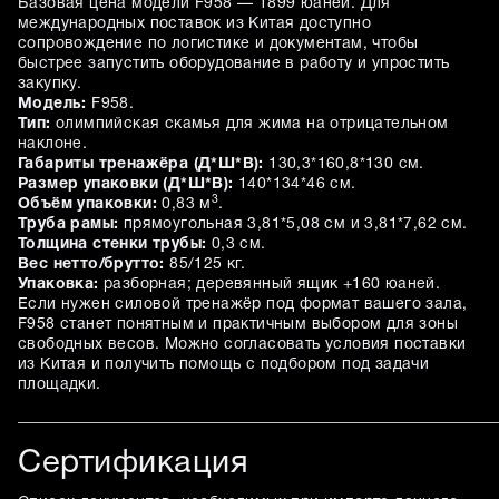
Базовая цена модели F958 — 1899 юаней. Для
международных поставок из Китая доступно
сопровождение по логистике и документам, чтобы
быстрее запустить оборудование в работу и упростить
закупку.
Модель:
F958.
Тип:
олимпийская скамья для жима на отрицательном
наклоне.
Габариты тренажёра (Д*Ш*В):
130,3*160,8*130 см.
Размер упаковки (Д*Ш*В):
140*134*46 см.
3
Объём упаковки:
0,83 м
.
Труба рамы:
прямоугольная 3,81*5,08 см и 3,81*7,62 см.
Толщина стенки трубы:
0,3 см.
Вес нетто/брутто:
85/125 кг.
Упаковка:
разборная; деревянный ящик +160 юаней.
Если нужен силовой тренажёр под формат вашего зала,
F958 станет понятным и практичным выбором для зоны
свободных весов. Можно согласовать условия поставки
из Китая и получить помощь с подбором под задачи
площадки.
Сертификация