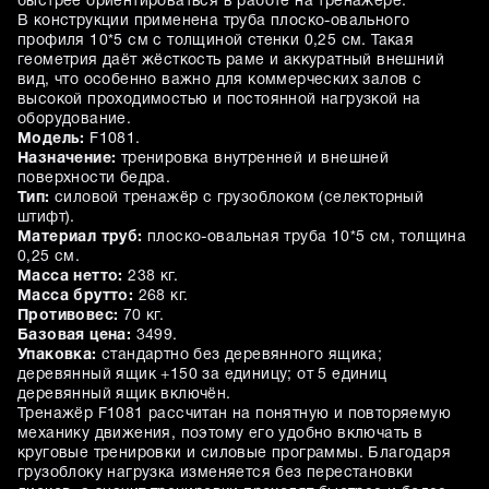
быстрее ориентироваться в работе на тренажёре.
В конструкции применена труба плоско-овального
профиля 10*5 см с толщиной стенки 0,25 см. Такая
геометрия даёт жёсткость раме и аккуратный внешний
вид, что особенно важно для коммерческих залов с
высокой проходимостью и постоянной нагрузкой на
оборудование.
Модель:
F1081.
Назначение:
тренировка внутренней и внешней
поверхности бедра.
Тип:
силовой тренажёр с грузоблоком (селекторный
штифт).
Материал труб:
плоско-овальная труба 10*5 см, толщина
0,25 см.
Масса нетто:
238 кг.
Масса брутто:
268 кг.
Противовес:
70 кг.
Базовая цена:
3499.
Упаковка:
стандартно без деревянного ящика;
деревянный ящик +150 за единицу; от 5 единиц
деревянный ящик включён.
Тренажёр F1081 рассчитан на понятную и повторяемую
механику движения, поэтому его удобно включать в
круговые тренировки и силовые программы. Благодаря
грузоблоку нагрузка изменяется без перестановки