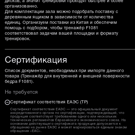
дисков, а значит тренировки проходят быстрее и более
организованно.
Для комплектации зала можно подобрать поставку с
деревянным ящиком в зависимости от количества
единиц. Организуем поставки из Китая и обеспечим
помощь с подбором, чтобы тренажёр F1081
соответствовал задачам вашей площадки и формату
тренировок.
Сертификация
Список документов, необходимых при импорте данного
товара (
Тренажёр для внутренней и внешней поверхности
бедра F1081
).
Не требуется
Сертификат соответствия ЕАЭС (ТР)
Сертификат соответствия ЕАЭС — это официальный документ
аккредитованного органа по сертификации, подтверждающий, что
продукция соответствует требованиям одного или нескольких
технических регламентов Евразийского экономического союза. На
основании действующего сертификата продукция допускается к
обращению на рынке ЕАЭС и может маркироваться единым знаком
обращения «EAC».