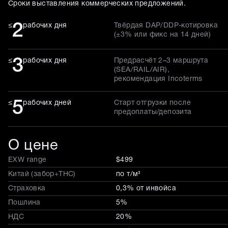
Сроки выставления коммерческих предложений.
2
≤
рабочих дня
Твёрдая DAP/DDP-котировка
(±3% или фикс на 14 дней)
3
≤
рабочих дня
Предрасчёт 2–3 маршрута
(SEA/RAIL/AIR),
рекомендация Incoterms
5
≤
рабочих дней
Старт отгрузки после
предоплаты/депозита
О цене
EXW range
$499
Китай (забор+THC)
по т/м³
Страховка
0,3% от инвойса
Пошлина
5%
НДС
20%