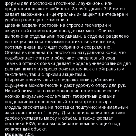
формы для просторной гостиной, лаунж-зоны или
представительского кабинета. За счёт длины 318 см он
задаёт выраженный «центральный» акцент в интерьере и
удобно размещает компанию.
Дизайн модели построен на строгой геометрии и
аккуратной сегментации посадочных мест. Спинка
выполнена отдельными подушками, а сиденье разделено
на секции выразительными вертикальными швами,
поэтому диван выглядит собранно и современно.
Обивка выполнена полностью из натуральной кожи, что
подчёркивает статус и облегчает ежедневный уход.
Тёмный оттенок обивки делает модель универсальной для
разных палитр и хорошо сочетается как с нейтральным
текстилем, так и с яркими акцентами.
Широкие прямоугольные подлокотники добавляют
ощущение монолитности и дают удобную опору для рук.
Низкий силуэт и тонкое основание на металлических
ножках визуально «облегчают» габаритный диван и
поддерживают современный характер интерьера.
Модель рассчитана на поставки поштучно: минимальный
заказ составляет 1 штуку. Для планирования логистики
удобно учитывать массу и объём, а также формат
поставки EXW, если вы собираете комплектацию под
конкретный объект.
Модель:
A03.