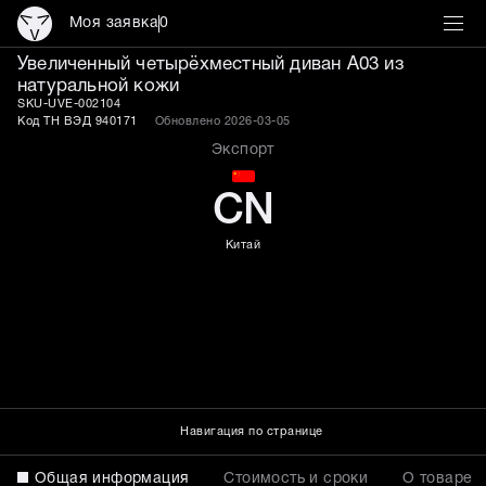
Моя заявка
0
Четырёхместный кожаный
Увеличенный четырёхместный диван A03 из
натуральной кожи
SKU-UVE-002104
Код ТН ВЭД 940171
Обновлено 2026-03-05
Экспорт
CN
Китай
Навигация по странице
Общая информация
Стоимость и сроки
О товаре