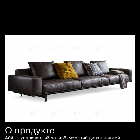
Изображения товара
О продукте
A03
— увеличенный четырёхместный диван прямой