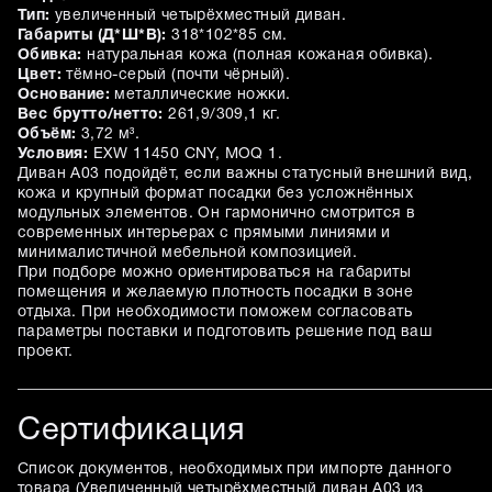
Тип:
увеличенный четырёхместный диван.
Габариты (Д*Ш*В):
318*102*85 см.
Обивка:
натуральная кожа (полная кожаная обивка).
Цвет:
тёмно-серый (почти чёрный).
Основание:
металлические ножки.
Вес брутто/нетто:
261,9/309,1 кг.
Объём:
3,72 м³.
Условия:
EXW 11450 CNY, MOQ 1.
Диван A03 подойдёт, если важны статусный внешний вид,
кожа и крупный формат посадки без усложнённых
модульных элементов. Он гармонично смотрится в
современных интерьерах с прямыми линиями и
минималистичной мебельной композицией.
При подборе можно ориентироваться на габариты
помещения и желаемую плотность посадки в зоне
отдыха. При необходимости поможем согласовать
параметры поставки и подготовить решение под ваш
проект.
Сертификация
Список документов, необходимых при импорте данного
товара (
Увеличенный четырёхместный диван A03 из