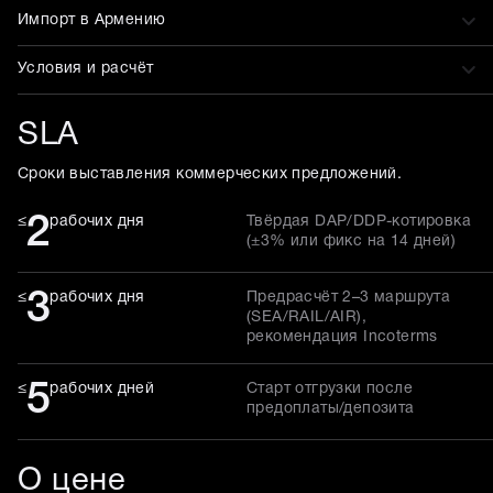
Импорт в Армению
Условия и расчёт
SLA
Сроки выставления коммерческих предложений.
2
≤
рабочих дня
Твёрдая DAP/DDP-котировка
(±3% или фикс на 14 дней)
3
≤
рабочих дня
Предрасчёт 2–3 маршрута
(SEA/RAIL/AIR),
рекомендация Incoterms
5
≤
рабочих дней
Старт отгрузки после
предоплаты/депозита
О цене