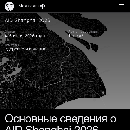
Моя заявка
0
AID Шанхай
AID Shanghai 2026
Сроки
Место проведения
4–6 июня 2026 года
Шанхай
Тематика
Здоровье и красота
Основные сведения о