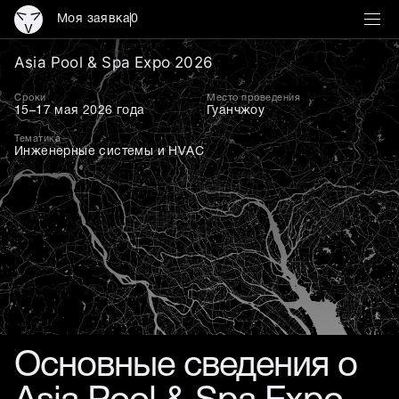
Моя заявка
0
Бассейны и SPA
Asia Pool & Spa Expo 2026
Сроки
Место проведения
15–17 мая 2026 года
Гуанчжоу
Тематика
Инженерные системы и HVAC
Основные сведения о