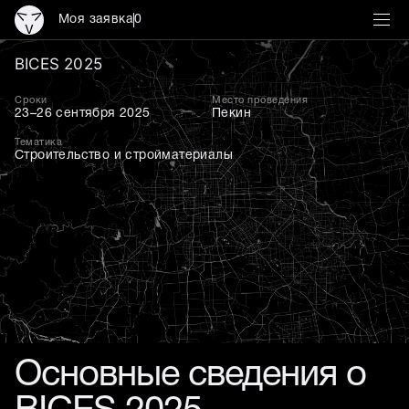
Моя заявка
0
BICES 2025: ведущая выс
BICES 2025
Сроки
Место проведения
23–26 сентября 2025
Пекин
Тематика
Строительство и стройматериалы
Основные сведения о