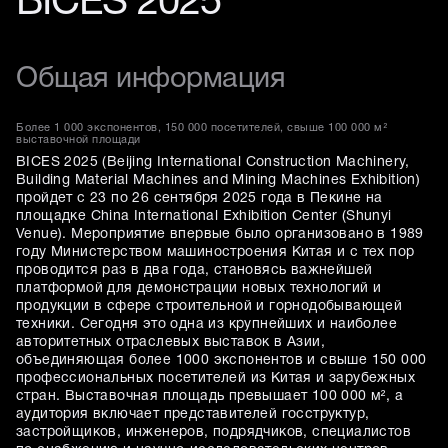
BICES 2025
Общая информация
Более 1 000 экспонентов, 150 000 посетителей, свыше 100 000 м²
выставочной площади
BICES 2025 (Beijing International Construction Machinery,
Building Material Machines and Mining Machines Exhibition)
пройдет с 23 по 26 сентября 2025 года в Пекине на
площадке China International Exhibition Center (Shunyi
Venue). Мероприятие впервые было организовано в 1989
году Министерством машиностроения Китая и с тех пор
проводится раз в два года, становясь важнейшей
платформой для демонстрации новых технологий и
продукции в сфере строительной и горнодобывающей
техники. Сегодня это одна из крупнейших и наиболее
авторитетных отраслевых выставок в Азии,
объединяющая более 1000 экспонентов и свыше 150 000
профессиональных посетителей из Китая и зарубежных
стран. Выставочная площадь превышает 100 000 м², а
аудитория включает представителей госструктур,
застройщиков, инженеров, подрядчиков, специалистов