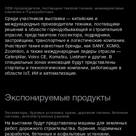
OEM-производители, поставщики тяжёлой техники, инжиниринговые
компании и IT-разработчики
Среди участников выставки — китайские и
международные производители техники, поставщики
решений в области горнодобывающей и строительной
отрасли, представители госсектора, подрядчики,
застройщики, транспортные и логистические компании.
Участвуют такие известные бренды, как SANY, XCMG,
Zoomlion, а также международные лидеры отрасли —
Caterpillar, Volvo CE, Komatsu, Liebherr и другие. В
специальных зонах инноваций будут представлены
стартапы и технологические компании, работающие в
области IoT, ИИ и автоматизации.
Экспонируемые продукты
Экскаваторы, буровые установки, краны, дорожная техника, бетонные
системы, интеллектуальные решения
На выставке будут представлены машины для земляных
работ, дорожного строительства, бурения, подземных
разработок, бетонные и асфальтовые установки,