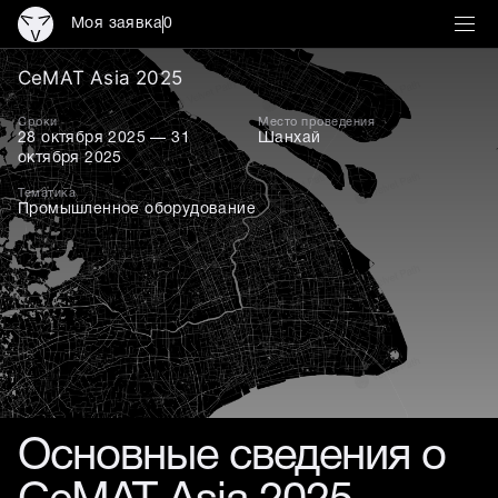
Моя заявка
0
CeMAT Asia 2025 — ведущ
CeMAT Asia 2025
Сроки
Место проведения
28 октября 2025 — 31
Шанхай
октября 2025
Тематика
Промышленное оборудование
Основные сведения о