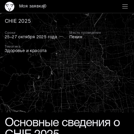
Моя заявка
0
CHIE 2025 — 34-я междун
CHIE 2025
Сроки
Место проведения
25–27 октября 2025 года
Пекин
Тематика
Здоровье и красота
Основные сведения о