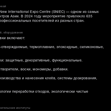
нхай
New International Expo Centre (SNIEC) — одном из самых
тров Азии. В 2024 году мероприятие привлекло 635
профессиональных посетителей из разных стран.
ьё, оборудование
вки включают:
Ф-отверждаемые, термоплавкие, эпоксидные, силиконовые,
и: защитные, декоративные, функциональные.
творители, воски, мономеры, добавки.
оизводства и нанесения клеёв, системы дозирования,
ологии переработки отходов, экологически чистые
вательские институты