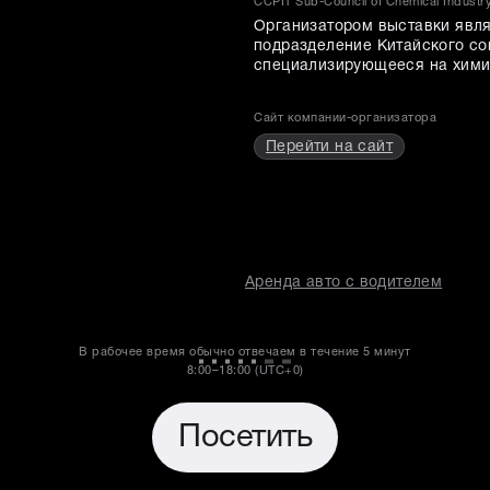
CCPIT Sub-Council of Chemical Industr
Организатором выставки являе
подразделение Китайского со
специализирующееся на хими
Сайт компании-организатора
Перейти на сайт
Аренда авто с водителем
В рабочее время обычно отвечаем в течение
5 минут
8:00–18:00 (UTC+0)
Посетить