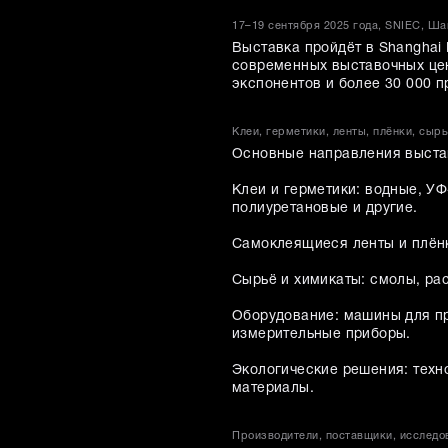
17–19 сентября 2025 года, SNIEC, Ша
Выставка пройдёт в Shanghai 
современных выставочных цен
экспонентов и более 30 000 
Клеи, герметики, ленты, плёнки, сыр
Основные направления выста
Клеи и герметики: водные, У
полиуретановые и другие.
Самоклеящиеся ленты и плёнк
Сырьё и химикаты: смолы, рас
Оборудование: машины для пр
измерительные приборы.
Экологические решения: техн
материалы.
Производители, поставщики, исследо