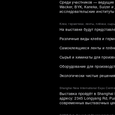
Среди участников — ведущие ми
Wacker, BYK, Kaneka, Sulzer 
исследовательские институты 
Клеи, герметики, ленты, плёнки, сыр
На выставке будут представл
Различные виды клеёв и герм
Самоклеящиеся ленты и плён
Сырьё и химикаты для произв
Оборудование для производст
Экологически чистые решения
Shanghai New International Expo Centr
Выставка пройдёт в Shanghai 
адресу: 2345 Longyang Rd, Pu
современных выставочных цен