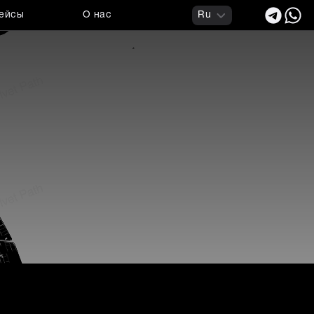
ейсы
О нас
Ru
 технологий и герметико