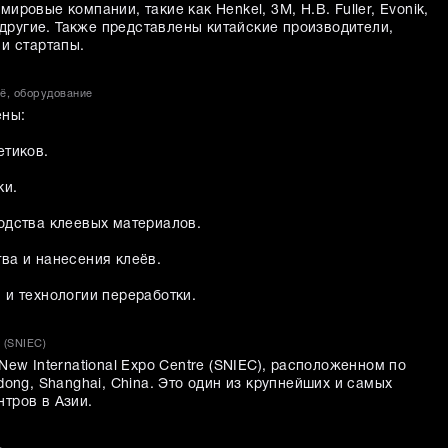
ровые компании, такие как Henkel, 3M, H.B. Fuller, Evonik,
и другие. Также представлены китайские производители,
и стартапы.
ьё, оборудование
ены:
етиков.
ки.
одства клеевых материалов.
ва и нанесения клеёв.
 и технологии переработки.
e (SNIEC)
New International Expo Centre (SNIEC), расположенном по
dong, Shanghai, China. Это один из крупнейших и самых
тров в Азии.