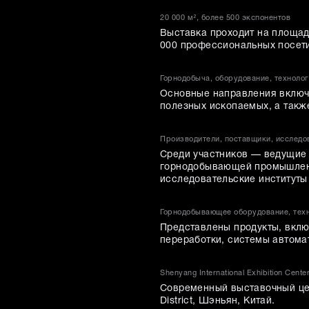
20 000 м², более 500 экспонентов
Выставка проходит на площади
000 профессиональных посетит
Горнодобыча, оборудование, техноло
Основные направления включа
полезных ископаемых, а также
Производители, поставщики, исследо
Среди участников — ведущие 
горнодобывающей промышленн
исследовательские институты
Горнодобывающее оборудование, техн
Представлены продукты, вкл
переработки, системы автомат
Shenyang International Exhibition Cente
Современный выставочный цен
District, Шэньян, Китай.