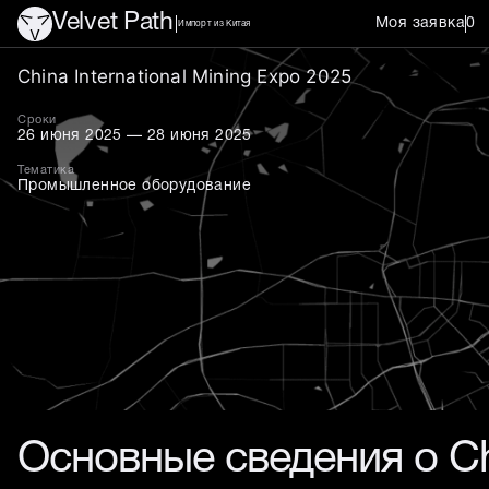
Velvet Path
Моя заявка
0
Импорт из Китая
China International Min
China International Mining Expo 2025
Сроки
26 июня 2025 — 28 июня 2025
Тематика
Промышленное оборудование
Основные сведения о Chi