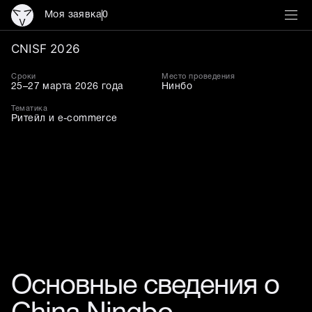
Моя заявка
0
CNISF 2026
CNISF 2026
Сроки
Место проведения
25–27 марта 2026 года
Нинбо
Тематика
Ритейл и e-commerce
Основные сведения о