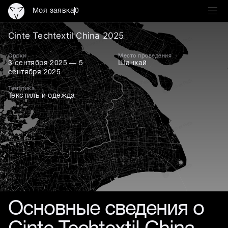
Моя заявка
0
Cinte Techtextil China 2
Cinte Techtextil China 2025
Сроки
Место проведения
3 сентября 2025 — 5
Шанхай
сентября 2025
Тематика
Текстиль и одежда
Основные сведения о