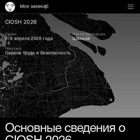
Моя заявка
0
CIOSH 2026
CIOSH 2026
Сроки
Место проведения
7–9 апреля 2026 года
Шанхай
Тематика
Охрана труда и безопасность
Основные сведения о