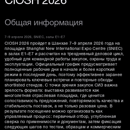
CIOSH 2026
Общая информация
7–9 апреля 2026, SNIEC, залы E1–E7
CIOSH 2026 пройдет в Шанхае 7–9 апреля 2026 года на
площадке Shanghai New International Expo Centre (SNIEC)
в залах E1–E7 и рассчитан на трехдневный деловой цикл,
удобный для командной работы закупок, охраны труда и
эксплуатации. Официальный график предусматривает
полноценные рабочие дни в начале и более короткий
режим в последний день, поэтому эффективнее заранее
планировать ключевые встречи и повторные обходы
shortlisted стендов. С точки зрения закупок СИЗ важна
зрелость формата: выставка развивается как
многолетняя отраслeвая площадка, где ценится
сопоставимость предложений, повторяемость качества и
стабильность поставок, а не только разовая цена. В
результате посещение можно организовать как
управляемый процесс: первичный отбор, углубленная
сверка по применимости и документам, затем фиксация
следующих шагов по тестам, образцам и коммерческим