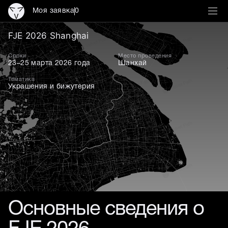
Моя заявка
0
FJE 2026 Shanghai
FJE 2026 Shanghai
Сроки
Место проведения
23–25 марта 2026 года
Шанхай
Тематика
Украшения и бижутерия
Основные сведения о