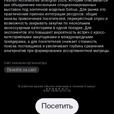
Fashion Accessories Shanghai 2026, который описывается
как объединение нескольких специализированных
выставок под зонтичной моделью Gehua. Для рынка это
практический признак интеграции ресурсов: общие
каналы привлечения посетителей, перекрёстный спрос и
возможность закрывать закупки по нескольким
аксессуарным категориям в одной поездке. Для
экспонентов это повышает вероятность встреч с кросс-
категорийными закупщиками и международными
трейдерами, а для посетителей снижает стоимость
поиска поставщиков и увеличивает глубину сравнения
альтернатив при формировании ассортиментной матрицы.
Сайт компании-организатора
Перейти на сайт
В рабочее время обычно отвечаем в течение
5 минут
8:00–18:00 (UTC+0)
Посетить