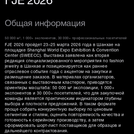
FJE 2026
Общая информация
50 000 м², 1 000+ экспонентов, 30 000+ профессиональных посетителей
FJE 2026 пройдет 23–25 марта 2026 года в Шанхае на
площадке Shanghai World Expo Exhibition & Convention
Center (SWEECC). Выставка заявлена как вторая
редакция специализированного мероприятия по fashion
jewelry в Шанхае и позиционируется как раннее
отраслевое событие года с акцентом на закупки и
размещение заказов. В материалах организаторов,
связанных с выставочным кластером, приводятся
ориентиры масштаба: 50 000 м² экспозиции, 1 000+
экспонентов и 30 000+ посетителей, что для закупочной
команды является практическим индикатором глубины
выбора и плотности предложений. В таком формате
проще собрать конкурентную выборку по ценовым
сегментам и стилям, оценить повторяемость качества и
готовность к серийному производству, а затем
сформировать шорт-лист поставщиков для образцов и
дальнейшего контрактования.