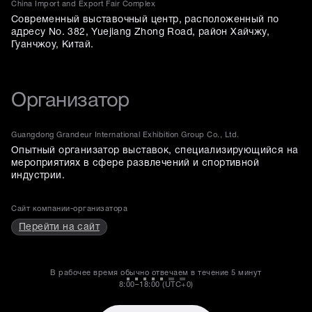
China Import and Export Fair Complex
Современный выставочный центр, расположенный по
адресу No. 382, Yuejiang Zhong Road, район Хайчжу,
Гуанчжоу, Китай.
Организатор
Guangdong Grandeur International Exhibition Group Co., Ltd.
Опытный организатор выставок, специализирующийся на
мероприятиях в сфере развлечений и спортивной
индустрии.
Сайт компании-организатора
Перейти на сайт
В рабочее время обычно отвечаем в течение
5 минут
8:00–18:00 (UTC+0)