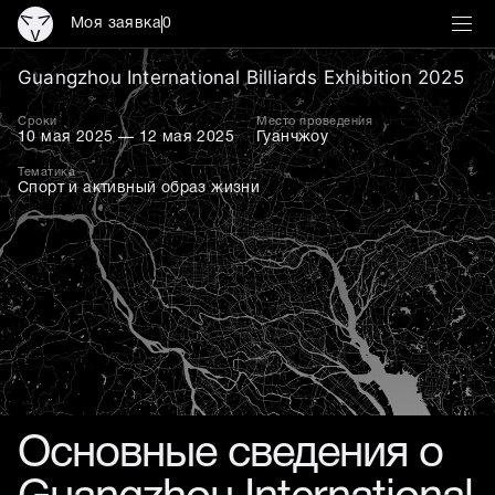
Моя заявка
0
Guangzhou International B
Guangzhou International Billiards Exhibition 2025
Сроки
Место проведения
10 мая 2025 — 12 мая 2025
Гуанчжоу
Тематика
Спорт и активный образ жизни
Основные сведения о