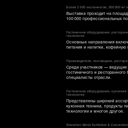
Более 2 500 экспонентов, 300 000 м² 
Выставка проходит на площади
100 000 профессиональных по
Гостиничное оборудование, ресторан
технологии
Основные направления включа
питания и напитки, кофейную 
Производители, поставщики, рестора
Среди участников — ведущие 
гостиничного и ресторанного 
специалисты отрасли.​
Гостиничное оборудование, кухонная 
технологии
Представлены широкий ассорт
кухонная техника, продукты п
технологии и многое другое.
Shenzhen World Exhibition & Conventio