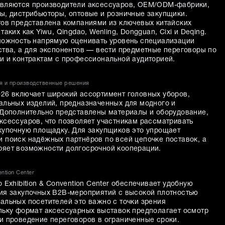
являются производители аксессуаров, OEM/ODM-фабрики,
ы, дистрибьюторы, оптовые и розничные закупщики.
тов представлена компаниями из ключевых китайских
аких как Yiwu, Qingdao, Wenling, Dongguan, Cixi и Deqing.
можность напрямую оценивать уровень специализации
ства, а для экспонентов — вести предметные переговоры по
и и контрактам с профессиональной аудиторией.
я и производственные решения
26 включает широкий ассортимент головных уборов,
альных изделий, предназначенных для модного и
 Дополнительно представлены материалы и оборудование,
ксессуаров, что позволяет участникам рассматривать
купочную площадку. Для закупщиков это упрощает
 поиск надёжных партнёров по всей цепочке поставок, а
ряет возможности долгосрочной кооперации.
ntion Center
 Exhibition & Convention Center обеспечивает удобную
ия закупочных B2B-мероприятий с высокой плотностью
альных посетителей это важно с точки зрения
льку формат аксессуарных выставок предполагает осмотр
и проведение переговоров в ограниченные сроки.