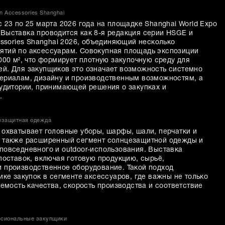
n Accessories Shanghai
 23 по 25 марта 2026 года на площадке Shanghai World Expo
r. Выставка проводится как 8-я редакция серии HSGE и
essories Shanghai 2026, объединяющий несколько
ятий по аксессуарам. Совокупная площадь экспозиции
000 м², что формирует плотную закупочную среду для
й. Для закупщиков это означает возможность системно
ериалам, дизайну и производственным возможностям, а
аудитории, принимающей решения о закупках и
.
цезащитная одежда
 охватывает головные уборы, шарфы, шали, перчатки и
а также расширенный сегмент солнцезащитной одежды и
повседневного и outdoor-использования. Выставка
поставок, включая готовую продукцию, сырьё,
 производственное оборудование. Такой подход
ике закупок в сегменте аксессуаров, где важны не только
яемость качества, скорость производства и соответствие
ссиональные закупщики