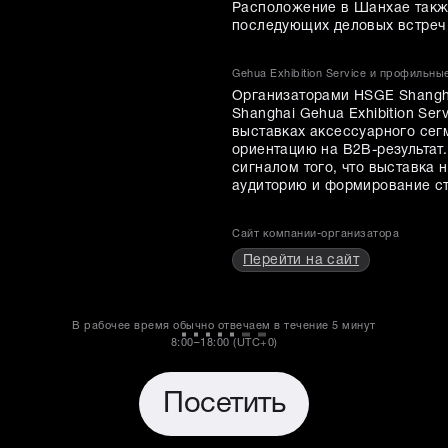
Расположение в Шанхае такж
последующих деловых встреч 
Gehua Exhibition Service и профильны
Организаторами HSGE Shanghai
Shanghai Gehua Exhibition Ser
выставках аксессуарного сег
ориентацию на B2B-результат.
сигналом того, что выставка
аудиторию и формирование с
Сайт компании-организатора
Перейти на сайт
В рабочее время обычно отвечаем в течение
5 минут
8:00–18:00 (UTC+0)
Посетить