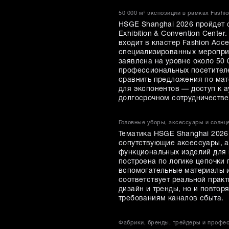
50 000 м² экспозиции в рамках Fashio
HSGE Shanghai 2026 пройдет с
Exhibition & Convention Cente
входит в кластер Fashion Acc
специализированных меропри
заявлена на уровне около 50 
профессиональных посетителе
сравнить предложения по мат
для экспонентов — доступ к 
долгосрочном сотрудничестве
Головные уборы, аксессуары и солн
Тематика HSGE Shanghai 2026
сопутствующие аксессуары, 
функциональных изделий для 
построена по логике цепочки 
вспомогательные материалы и
соответствует реальной практ
дизайн и тренды, но и повтор
требованиям каналов сбыта.
Фабрики, бренды, трейдеры и профе