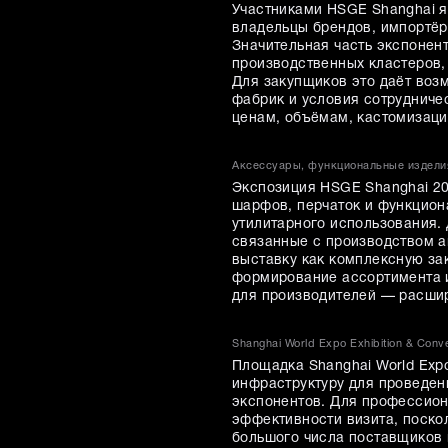
Участниками HSGE Shanghai 
владельцы брендов, импортёр
Значительная часть экспонен
производственных кластеров, т
Для закупщиков это даёт воз
фабрик и условия сотрудниче
ценам, объёмам, кастомизаци
Аксессуары, функциональные издели
Экспозиция HSGE Shanghai 20
шарфов, перчаток и функцион
утилитарного использования.
связанные с производством а
выставку как комплексную за
формирование ассортимента и
для производителей — расши
Shanghai World Expo Exhibition & Conve
Площадка Shanghai World Expo
инфраструктуру для проведен
экспонентов. Для профессион
эффективности визита, поско
большого числа поставщиков 