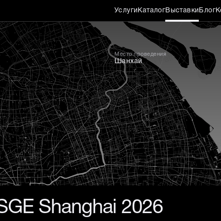
Услуги
Каталог
Выставки
Блог
К
Место проведения
Шанхай
SGE Shanghai 2026