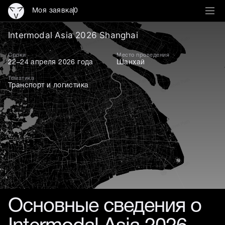
Моя заявка
0
Intermodal Asia 2026
Intermodal Asia 2026 Shanghai
Сроки
Место проведения
22–24 апреля 2026 года
Шанхай
Тематика
Транспорт и логистика
Основные сведения о