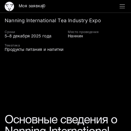
Моя заявка
0
Nanning International Te
Nanning International Tea Industry Expo
Сроки
Место проведения
5–8 декабря 2025 года
Наннин
Тематика
Продукты питания и напитки
Основные сведения о