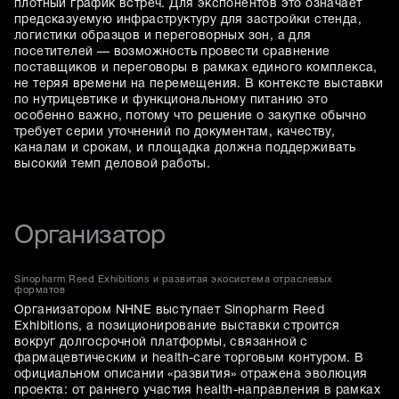
плотный график встреч. Для экспонентов это означает
предсказуемую инфраструктуру для застройки стенда,
логистики образцов и переговорных зон, а для
посетителей — возможность провести сравнение
поставщиков и переговоры в рамках единого комплекса,
не теряя времени на перемещения. В контексте выставки
по нутрицевтике и функциональному питанию это
особенно важно, потому что решение о закупке обычно
требует серии уточнений по документам, качеству,
каналам и срокам, и площадка должна поддерживать
высокий темп деловой работы.
Организатор
Sinopharm Reed Exhibitions и развитая экосистема отраслевых
форматов
Организатором NHNE выступает Sinopharm Reed
Exhibitions, а позиционирование выставки строится
вокруг долгосрочной платформы, связанной с
фармацевтическим и health-care торговым контуром. В
официальном описании «развития» отражена эволюция
проекта: от раннего участия health-направления в рамках