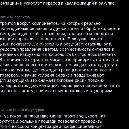
ентации» и ускоряет переход к квалификации и закупке.
ких и AV-проектов
троится вокруг компонентов, из которых реально
льтимедийные решения: аудиосистемы и обработка, свет и
ьтимедиа и дисплейные решения, а также компоненты и
атации определяют надежность. В закупке такого
ный показатель, а системный результат: стабильность
зуемость управления светом, совместимость сигналов и
ительных нагрузках и способность быстро восстановить
 Выставочный формат помогает это проверить, потому что
ативы параллельно и уточнять, что входит в стандартную
ительно нужны, где проходят границы ответственности
гратором, и какие условия сервиса поддерживают
ля закупщика это снижает типовые риски поздних
, недостаток документации, недооценка сервисной части
ки с шорт-листом, привязанным к реальным сценариям
 с многозальной структурой
Гуанчжоу на площадке China Import and Export Fair
труктура и большие площади позволяют проводить
тия с высокой концентрацией профессиональной