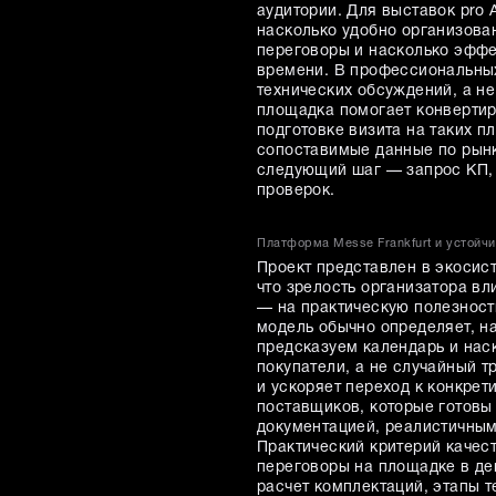
аудитории. Для выставок pro 
насколько удобно организова
переговоры и насколько эффе
времени. В профессиональных
технических обсуждений, а не
площадка помогает конвертир
подготовке визита на таких п
сопоставимые данные по рынк
следующий шаг — запрос КП, 
проверок.
Платформа Messe Frankfurt и устой
Проект представлен в экосист
что зрелость организатора вл
— на практическую полезност
модель обычно определяет, н
предсказуем календарь и на
покупатели, а не случайный 
и ускоряет переход к конкрет
поставщиков, которые готовы
документацией, реалистичным
Практический критерий качес
переговоры на площадке в де
расчет комплектаций, этапы 