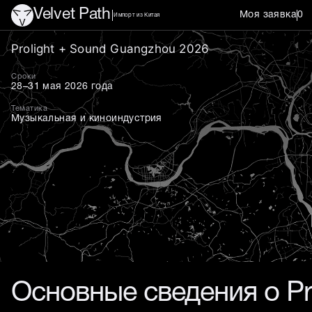
Velvet Path
Моя заявка
0
Импорт из Китая
Prolight+Sound
Prolight + Sound Guangzhou 2026
Сроки
28–31 мая 2026 года
Тематика
Музыкальная и киноиндустрия
Основные сведения о Pr