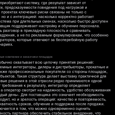
приобретают систему, где результат зависит от
и, предсказуемости поведения под нагрузкой и
 проектах ключевые риски связаны не только с
 но и с интеграцией: насколько корректно работает
истема при длительных сменах, насколько быстро доступен
тавщик поддерживает настройку и обучение персонала.
ь разговор в прикладную плоскость и сравнивать
едрения, а не по рекламным формулировкам, что особенно
ераторов, которые отвечают за бесперебойную работу
нариях.
ные компании и заказчики площадок
 обычно охватывает всю цепочку принятия решений:
темные интеграторы, дилеры и дистрибьюторы, прокатные и
акже профессиональные покупатели со стороны площадок,
ъектов. Такая структура делает выставку практичной для
говые решения в этой отрасли редко принимаются одной
 требования к результату, интегратор определяет
 а оператор смотрит на надежность, удобство обслуживания
ждый день». Для поставщика это означает необходимость
одукт, но и зрелость операций: качество и повторяемость,
кватность сроков, обучение и поддержка после продажи.
лючается в том, что можно одновременно оценить
ность партнера обеспечить стабильное внедрение, что