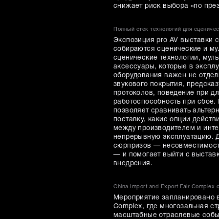
снижает риск выбора «по през
Полный стек технологий для сценичес
Экспозиция pro AV выставки с
собираются сценические и му
сценические технологии, мул
аксессуары, которые в эксплу
оборудования важен не отдель
звукового покрытия, предска
протоколов, поведение при дл
работоспособность при сбое.
позволяет сравнивать альтерн
поставку, какие опции действ
между производителем и инте
непрерывную эксплуатацию. Д
сюрпризов — несовместимость
— и помогает выйти с выстав
внедрения.
China Import and Export Fair Complex
Мероприятие запланировано в 
Complex, где многозальная с
масштабные отраслевые собы