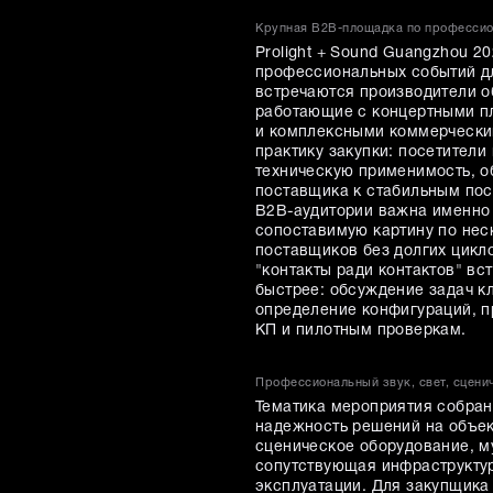
Крупная B2B-площадка по профессио
Prolight + Sound Guangzhou 2
профессиональных событий для
встречаются производители о
работающие с концертными пл
и комплексными коммерчески
практику закупки: посетител
техническую применимость, об
поставщика к стабильным пос
B2B-аудитории важна именно 
сопоставимую картину по нес
поставщиков без долгих цикло
"контакты ради контактов" в
быстрее: обсуждение задач кл
определение конфигураций, п
КП и пилотным проверкам.
Профессиональный звук, свет, сцени
Тематика мероприятия собран
надежность решений на объек
сценическое оборудование, м
сопутствующая инфраструктур
эксплуатации. Для закупщика 