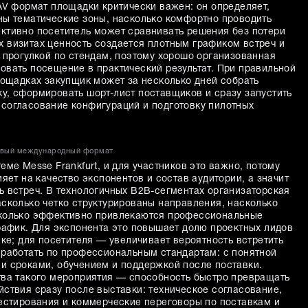
AV формат площадки критически важен: он определяет,
ны тематические зоны, насколько комфортно проводить
ктивно посетитель может сравнивать решения без потери
 визитах ценность создается плотным графиком встреч и
 прогулкой по стендам, поэтому хорошо организованная
овать посещение в практический результат. При правильной
лощадках закупщик может за несколько дней собрать
у, сформировать шорт-лист поставщиков и сразу запустить
согласование конфигураций и подготовку пилотных
чивый международный формат
еме Messe Frankfurt, и для участников это важно, потому
ияет на качество экспонентов и состав аудитории, а значит
ь встреч. В технологичных B2B-сегментах организаторская
асколько четко структурированы направления, насколько
сколько эффективно привлекаются профессиональные
трафик. Для экспонента это повышает долю проектных лидов
ике; для посетителя — увеличивает вероятность встретить
 работать по профессиональным стандартам: с понятной
и сроками, обучением и поддержкой после поставки.
тва такого мероприятия — способность быстро превращать
йствия сразу после выставки: техническое согласование,
тестирования и коммерческие переговоры по поставкам и