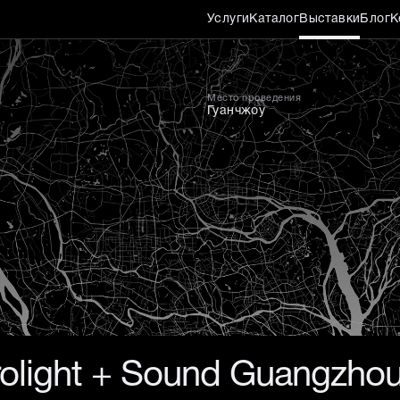
Услуги
Каталог
Выставки
Блог
К
Место проведения
Гуанчжоу
olight + Sound Guangzho