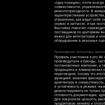
«одну позицию»; почти всегда 
совместимости, управляемост
ремонтопригодности. В живых
характеристиками устройства,
управление, как ведет себя с
сервис и запчасти, и как пос
Выставка помогает переводит
поставщиков по критериям вн
важно для интеграторов и оп
оборудования в реальных сце
Производители, интеграторы, прокат
Профиль участников в pro AV
производители и бренды, сис
постановочные компании, а т
продакшена и коммерческих об
переговоров, потому что ито
функцией: заказчик фиксирует
архитектуру и совместимость,
и устойчивость в режиме «ка
демонстрировать не только пр
готовность документации, аде
Для покупателя ценность зак
продуктовую линейку и способ