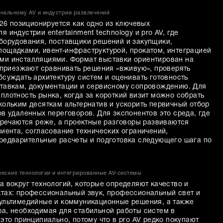
нальному AV и индустрии развлечений
026 позиционируется как одно из ключевых
 индустрии entertainment technology и pro AV, где
борудования, поставщики решений и закупщики,
ощадками, ивент-инфраструктурой, прокатом, интеграцией
ми инсталляциями. Формат выставки ориентирован на
и приезжают сравнивать решения «вживую», проверять
суждать архитектуру систем и оценивать готовность
тавкам, документации и сервисному сопровождению. Для
плотность рынка, когда за короткий визит можно собрать
кольким десяткам альтернатив и ускорить первичный отбор
в удаленных переговоров. Для экспонентов это среда, где
стречаются реже, а проектные разговоры развиваются
иента, согласование технических ограничений,
редварительные расчеты и подготовка следующего шага по
ческие технологии и интегрированные AV-системы
а вокруг технологий, которые определяют качество и
тах: профессиональный звук, профессиональный свет и
ультимедийные и коммуникационные решения, а также
а, необходимая для стабильной работы систем в
это принципиально, потому что в pro AV редко покупают