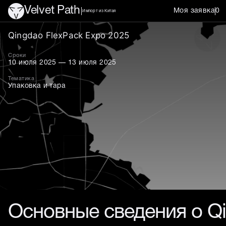
Velvet Path
Моя заявка
0
Импорт из Китая
Qingdao FlexPack Expo 20
Qingdao FlexPack Expo 2025
Сроки
10 июля 2025 — 13 июля 2025
Тематика
Упаковка и тара
Основные сведения о Qi