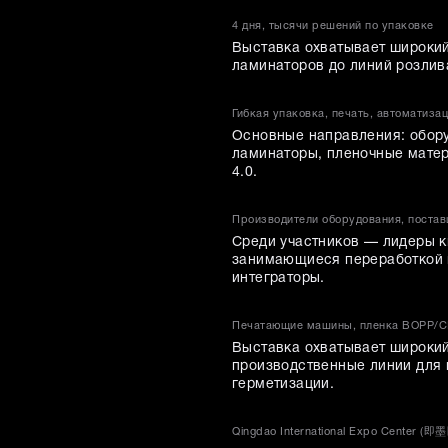
4 дня, тысячи решений по упаковке
Выставка охватывает широкий
ламинаторов до линий розлива
Гибкая упаковка, печать, автоматизац
Основные направления: обору
ламинаторы, пленочные матер
4.0.
Производители оборудования, постав
Среди участников — лидеры к
занимающиеся переработкой 
интеграторы.
Печатающие машины, пленка BOPP/CP
Выставка охватывает широкий
производственные линии для 
герметизации.
Qingdao International Expo Center (即