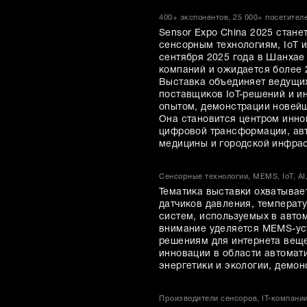
400+ экспонентов, 25 000+ посетител
Sensor Expo China 2025 стан
сенсорным технологиям, IoT 
сентября 2025 года в Шанхае 
компаний и ожидается более 
Выставка объединяет ведущих
поставщиков IoT-решений и и
опытом, демонстрации новейш
Она становится центром инно
цифровой трансформации, ав
медицины и городской инфрас
Сенсорные технологии, MEMS, IoT, AI
Тематика выставки охватыва
датчиков давления, температ
систем, используемых в авто
внимание уделяется MEMS-уст
решениям для интернета веще
инновации в области автомат
энергетики и экологии, демо
Производители сенсоров, IT-компани