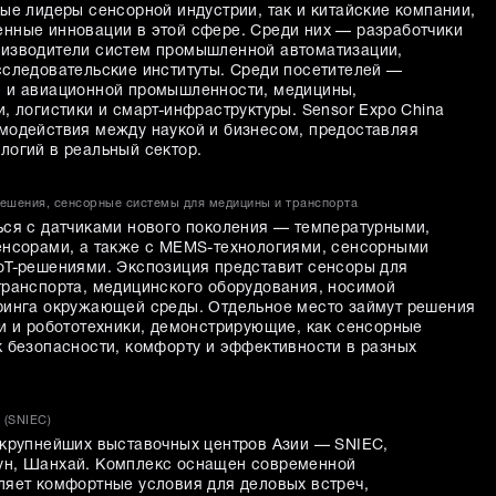
ые лидеры сенсорной индустрии, так и китайские компании,
нные инновации в этой сфере. Среди них — разработчики
оизводители систем промышленной автоматизации,
сследовательские институты. Среди посетителей —
й и авиационной промышленности, медицины,
, логистики и смарт-инфраструктуры. Sensor Expo China
модействия между наукой и бизнесом, предоставляя
логий в реальный сектор.
ешения, сенсорные системы для медицины и транспорта
ься с датчиками нового поколения — температурными,
енсорами, а также с MEMS-технологиями, сенсорными
oT-решениями. Экспозиция представит сенсоры для
транспорта, медицинского оборудования, носимой
ринга окружающей среды. Отдельное место займут решения
ки и робототехники, демонстрирующие, как сенсорные
к безопасности, комфорту и эффективности в разных
e (SNIEC)
 крупнейших выставочных центров Азии — SNIEC,
ун, Шанхай. Комплекс оснащен современной
ляет комфортные условия для деловых встреч,