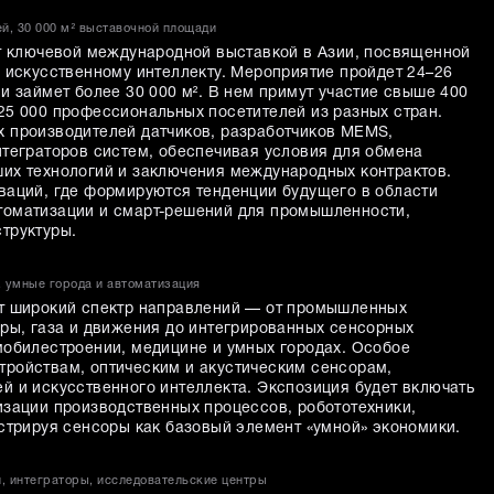
ей, 30 000 м² выставочной площади
ет ключевой международной выставкой в Азии, посвященной
и искусственному интеллекту. Мероприятие пройдет 24–26
и займет более 30 000 м². В нем примут участие свыше 400
25 000 профессиональных посетителей из разных стран.
 производителей датчиков, разработчиков MEMS,
нтеграторов систем, обеспечивая условия для обмена
их технологий и заключения международных контрактов.
ваций, где формируются тенденции будущего в области
томатизации и смарт-решений для промышленности,
труктуры.
, умные города и автоматизация
ет широкий спектр направлений — от промышленных
уры, газа и движения до интегрированных сенсорных
мобилестроении, медицине и умных городах. Особое
ройствам, оптическим и акустическим сенсорам,
й и искусственного интеллекта. Экспозиция будет включать
изации производственных процессов, робототехники,
нстрируя сенсоры как базовый элемент «умной» экономики.
и, интеграторы, исследовательские центры