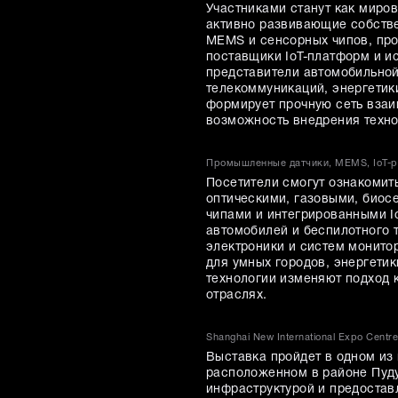
Участниками станут как миров
активно развивающие собстве
MEMS и сенсорных чипов, пр
поставщики IoT-платформ и и
представители автомобильно
телекоммуникаций, энергетики
формирует прочную сеть взаи
возможность внедрения техно
Промышленные датчики, MEMS, IoT-р
Посетители смогут ознакомит
оптическими, газовыми, биос
чипами и интегрированными I
автомобилей и беспилотного 
электроники и систем монито
для умных городов, энергети
технологии изменяют подход 
отраслях.
Shanghai New International Expo Centr
Выставка пройдет в одном из
расположенном в районе Пуд
инфраструктурой и предостав