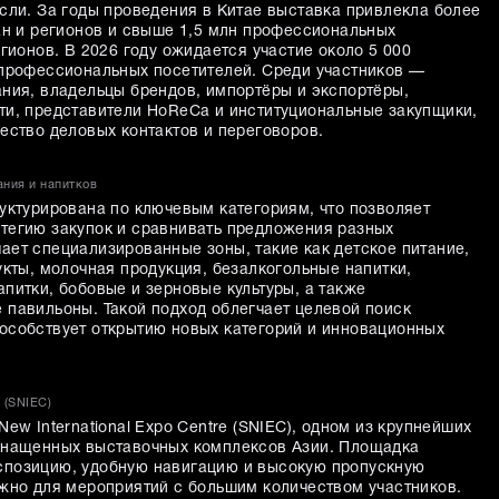
сли. За годы проведения в Китае выставка привлекла более
ран и регионов и свыше 1,5 млн профессиональных
егионов. В 2026 году ожидается участие около 5 000
 профессиональных посетителей. Среди участников —
ания, владельцы брендов, импортёры и экспортёры,
ти, представители HoReCa и институциональные закупщики,
ество деловых контактов и переговоров.
ния и напитков
руктурирована по ключевым категориям, что позволяет
тегию закупок и сравнивать предложения разных
ает специализированные зоны, такие как детское питание,
укты, молочная продукция, безалкогольные напитки,
питки, бобовые и зерновые культуры, а также
 павильоны. Такой подход облегчает целевой поиск
особствует открытию новых категорий и инновационных
e (SNIEC)
ew International Expo Centre (SNIEC), одном из крупнейших
оснащенных выставочных комплексов Азии. Площадка
спозицию, удобную навигацию и высокую пропускную
ажно для мероприятий с большим количеством участников.