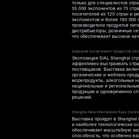
только для специалистов отра
55 000 экспонентов из 75 ст
посетителей из 125 стран и р
экспонентов и более 180 000
производители продуктов пит
дистрибьюторы, розничные се
что обеспечивает высокое кач
Широкий ассортимент продуктов пита
Экспозиция SIAL Shanghai ст
эффективно выстраивать стра
поставщиков. Выставка включ
органические и wellness-прод
морепродукты, алкогольные на
национальные и региональные
продукции и одновременно сп
решений.
Shanghai New International Expo Centr
Выставка пройдет в Shanghai N
и наиболее технологически 
обеспечивает масштабную эк
способность, что особенно в