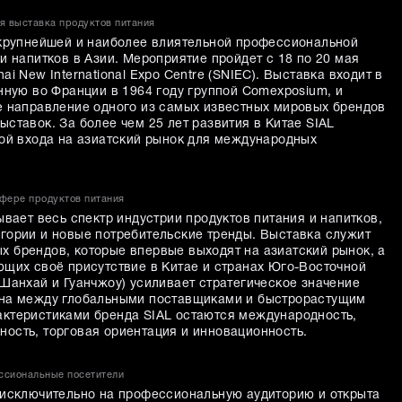
я выставка продуктов питания
 крупнейшей и наиболее влиятельной профессиональной
и напитков в Азии. Мероприятие пройдет с 18 по 20 мая
i New International Expo Centre (SNIEC). Выставка входит в
нную во Франции в 1964 году группой Comexposium, и
е направление одного из самых известных мировых брендов
ставок. За более чем 25 лет развития в Китае SIAL
кой входа на азиатский рынок для международных
сфере продуктов питания
ывает весь спектр индустрии продуктов питания и напитков,
гории и новые потребительские тренды. Выставка служит
 брендов, которые впервые выходят на азиатский рынок, а
ющих своё присутствие в Китае и странах Юго-Восточной
Шанхай и Гуанчжоу) усиливает стратегическое значение
ена между глобальными поставщиками и быстрорастущим
ктеристиками бренда SIAL остаются международность,
ость, торговая ориентация и инновационность.
ссиональные посетители
 исключительно на профессиональную аудиторию и открыта