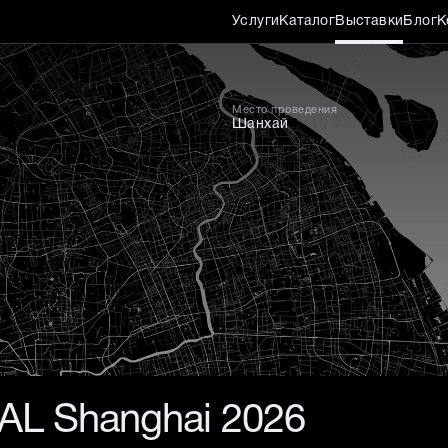
Услуги
Каталог
Выставки
Блог
К
Место проведения
Шанхай
AL Shanghai 2026