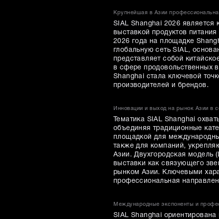
Крупнейшая в Азии профессиональна
SIAL Shanghai 2026 является
выставкой продуктов питания 
2026 года на площадке Shangha
глобальную сеть SIAL, основа
представляет собой китайско
в сфере продовольственных вы
Shanghai стала ключевой точ
производителей и брендов.
Инновации и выход на рынок Азии в 
Тематика SIAL Shanghai охват
объединяя традиционные кате
площадкой для международных
также для компаний, укрепля
Азии. Двухгородская модель (
выставки как связующего зв
рынком Азии. Ключевыми хара
профессиональная направленн
Международные экспоненты и профе
SIAL Shanghai ориентирована