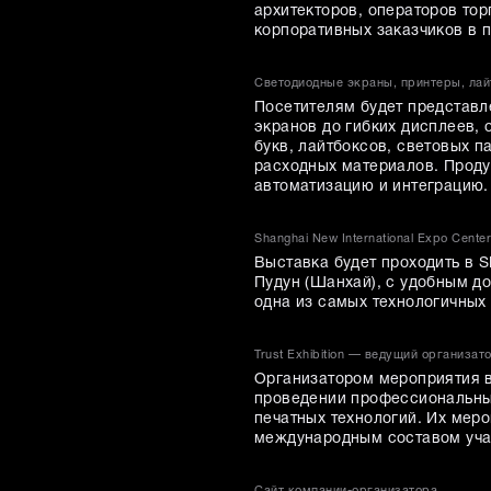
архитекторов, операторов тор
корпоративных заказчиков в 
Светодиодные экраны, принтеры, лай
Посетителям будет представл
экранов до гибких дисплеев,
букв, лайтбоксов, световых п
расходных материалов. Проду
автоматизацию и интеграцию.
Shanghai New International Expo Cen
Выставка будет проходить в 
Пудун (Шанхай), с удобным до
одна из самых технологичных
Trust Exhibition — ведущий организа
Организатором мероприятия вы
проведении профессиональных
печатных технологий. Их мер
международным составом учас