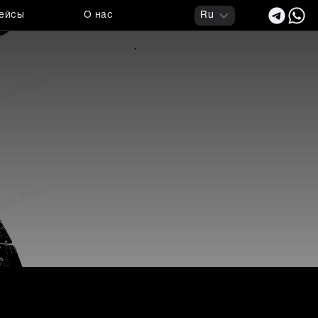
ейсы
О нас
Ru
 вывески, принтеры и ре