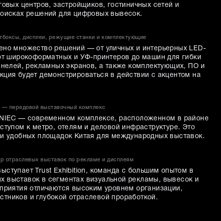
говых центров, застройщиков, гостиничных сетей и
поисках решений для цифровых вывесок.
тбоксы, дисплеи, режущие станки и комплектующие
ено множество решений — от уличных и интерьерных LED-
 от широкоформатных и УФ-принтеров до машин для гибки
анелей, рекламных экранов, а также комплектующих, ПО и
кция будет демонстрироваться в действии с акцентом на
ter — передовой выставочный комплекс
SNIEC — современном комплексе, расположенном в районе
ступом к метро, отелям и деловой инфраструктуре. Это
 и удобных площадок Китая для международных выставок.
тор отраслевых выставок по рекламе и дисплеям
ступает Trust Exhibition, команда с большим опытом в
 выставок в сегментах визуальной рекламы, вывесок и
оприятия отличаются высоким уровнем организации,
тников и глубокой отраслевой проработкой.