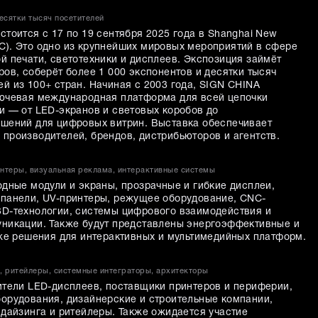
десятки тысяч посетителей
тоится с 17 по 19 сентября 2025 года в Shanghai New
NIEC). Это одно из крупнейших мировых мероприятий в сфере
й печати, светотехники и дисплеев. Экспозиция займёт
ов, соберёт более 1 000 экспонентов и десятки тысяч
й из 100+ стран. Начиная с 2003 года, SIGN CHINA
лючевая международная платформа для всей цепочки
и — от LED-экранов и световых коробов до
шений для цифровых витрин. Выставка обеспечивает
производителей, брендов, дистрибьюторов и агентств.
нтеры, визуальная реклама, интерактивные системы
одные модули и экраны, прозрачные и гибкие дисплеи,
панели, UV-принтеры, режущее оборудование, CNC-
D-технологии, системы цифрового взаимодействия и
никации. Также будут представлены энергоэффективные и
кже решения для интерактивных и мультимедийных платформ.
, ритейлеры, системные интеграторы, архитекторы
ители LED-дисплеев, поставщики принтеров и периферии,
орудования, дизайнерские и строительные компании,
ндайзинга и ритейлеры. Также ожидается участие