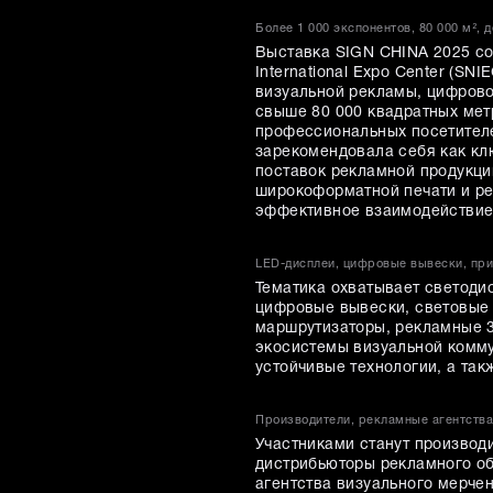
Более 1 000 экспонентов, 80 000 м², 
Выставка SIGN CHINA 2025 сос
International Expo Center (S
визуальной рекламы, цифрово
свыше 80 000 квадратных метр
профессиональных посетителе
зарекомендовала себя как к
поставок рекламной продукци
широкоформатной печати и ре
эффективное взаимодействие 
LED-дисплеи, цифровые вывески, при
Тематика охватывает светоди
цифровые вывески, световые 
маршрутизаторы, рекламные 3
экосистемы визуальной комму
устойчивые технологии, а та
Производители, рекламные агентства
Участниками станут производ
дистрибьюторы рекламного об
агентства визуального мерче