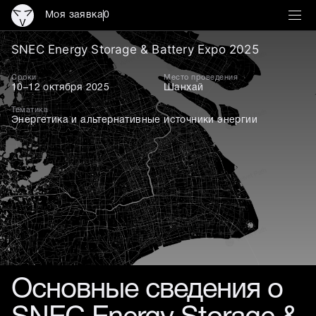
Моя заявка
0
SNEC Energy Storage & B
SNEC Energy Storage & Battery Expo 2025
Сроки
Место проведения
10–12 октября 2025
Шанхай
Тематика
Энергетика и альтернативные источники энергии
Основные сведения о