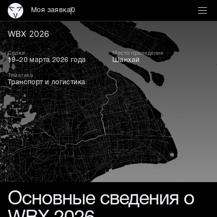
Моя заявка
0
WBX 2026
WBX 2026
Сроки
Место проведения
19–20 марта 2026 года
Шанхай
Тематика
Транспорт и логистика
Основные сведения о