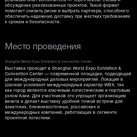
реальный опыт исполнителя — через кейсы, схемы и
обсуждение реализованных проектов. Такой формат
помогает снизить риски и выбрать партнера, способного
обеспечить надежную доставку при жестких требованиях
к срокам и безопасности.
Место проведения
Shanghai World Expo Exhibition & Convention Center
Выставка проходит в Shanghai World Expo Exhibition &
Convention Center — современной площадке, подходящей
для международных деловых мероприятий. Локация в
Шанхае усиливает международный характер WBX, так
как город является ключевым логистическим и портовым
узлом Азии. Для участников это упрощает организацию
визита и делает выставку удобной точкой встречи для
азиатских, ближневосточных, российских и
международных компаний, работающих в сегменте
проектной логистики.