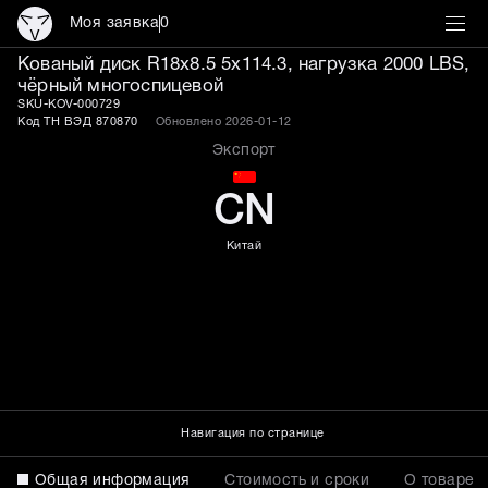
Моя заявка
0
Кованый диск R18x8.5 5x
Кованый диск R18x8.5 5x114.3, нагрузка 2000 LBS,
чёрный многоспицевой
SKU-KOV-000729
Код ТН ВЭД 870870
Обновлено 2026-01-12
Экспорт
CN
Китай
Навигация по странице
Общая информация
Стоимость и сроки
О товаре