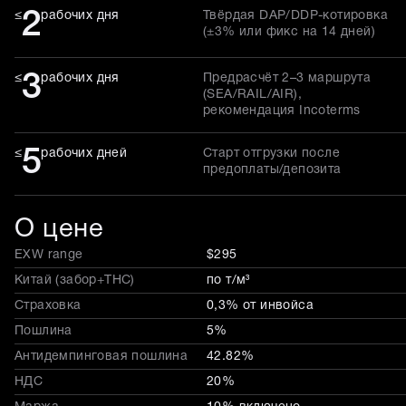
2
≤
рабочих дня
Твёрдая DAP/DDP-котировка
(±3% или фикс на 14 дней)
3
≤
рабочих дня
Предрасчёт 2–3 маршрута
(SEA/RAIL/AIR),
рекомендация Incoterms
5
≤
рабочих дней
Старт отгрузки после
предоплаты/депозита
О цене
EXW range
$295
Китай (забор+THC)
по т/м³
Страховка
0,3% от инвойса
Пошлина
5%
Антидемпинговая пошлина
42.82%
НДС
20%