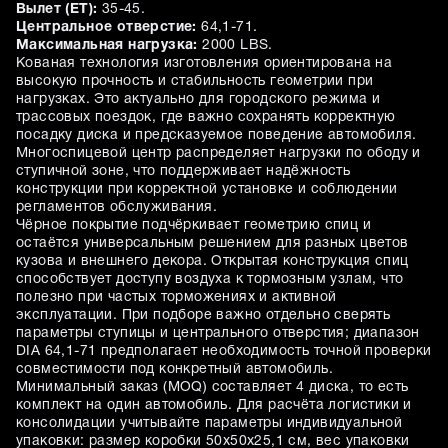
Вылет (ET):
35-45.
Центральное отверстие:
64,1-71.
Максимальная нагрузка:
2000 LBS.
Кованая технология изготовления ориентирована на
высокую прочность и стабильность геометрии при
нагрузках. Это актуально для городского режима и
трассовых поездок, где важно сохранять корректную
посадку диска и предсказуемое поведение автомобиля.
Многоспицевой центр распределяет нагрузки по ободу и
ступичной зоне, что поддерживает надёжность
конструкции при корректной установке и соблюдении
регламентов обслуживания.
Чёрное покрытие подчёркивает геометрию спиц и
остаётся универсальным решением для разных цветов
кузова и внешнего декора. Открытая конструкция спиц
способствует доступу воздуха к тормозным узлам, что
полезно при частых торможениях и активной
эксплуатации. При подборе важно отдельно сверять
параметры ступицы и центрального отверстия; диапазон
DIA 64,1-71 предполагает необходимость точной проверки
совместимости под конкретный автомобиль.
Минимальный заказ (MOQ) составляет 4 диска, то есть
комплект на один автомобиль. Для расчёта логистики и
консолидации учитывайте параметры индивидуальной
упаковки: размер коробки 50х50х25,1 см, вес упаковки