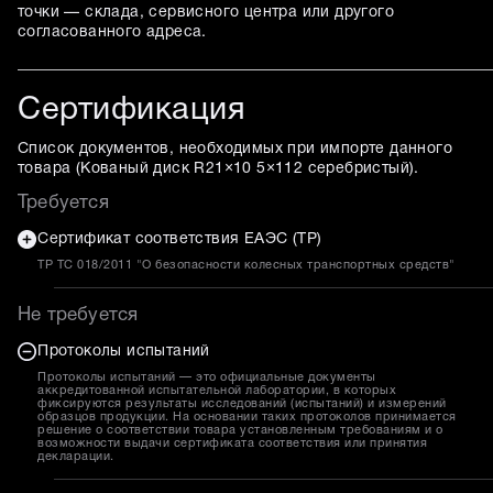
точки — склада, сервисного центра или другого
согласованного адреса.
Сертификация
Список документов, необходимых при импорте данного
товара (
Кованый диск R21×10 5×112 серебристый
).
Требуется
Сертификат соответствия ЕАЭС (ТР)
ТР ТС 018/2011 "О безопасности колесных транспортных средств"
Не требуется
Протоколы испытаний
Протоколы испытаний — это официальные документы
аккредитованной испытательной лаборатории, в которых
фиксируются результаты исследований (испытаний) и измерений
образцов продукции. На основании таких протоколов принимается
решение о соответствии товара установленным требованиям и о
возможности выдачи сертификата соответствия или принятия
декларации.