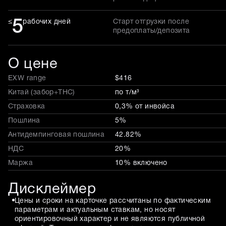
5
≤
рабочих дней
Старт отгрузки после
предоплаты/депозита
О цене
EXW range
$416
Китай (забор+THC)
по т/м³
Страховка
0,3% от инвойса
Пошлина
5%
Антидемпинговая пошлина
42.82%
НДС
20%
Маржа
10% включено
Дисклеймер
Цены и сроки на карточке рассчитаны по фактическим
параметрам и актуальным ставкам, но носят
ориентировочный характер и не являются публичной