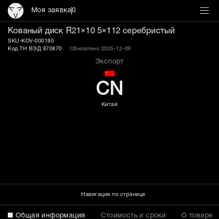
Моя заявка
0
Кованый диск R21×10 5×
Кованый диск R21×10 5×112 серебристый
SKU-KOV-000180
Код ТН ВЭД 870870
Обновлено 2025-12-09
Экспорт
CN
Китай
Навигация по странице
Общая информация
Стоимость и сроки
О товаре