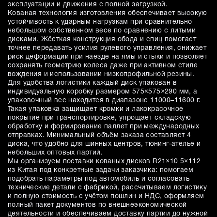
эксплуатации и движения с полной загрузкой.
Кованая технология изготовления обеспечивает высокую
устойчивость к ударным нагрузкам при сравнительно
небольшом собственном весе по сравнению с литыми
дисками. Жёсткая конструкция обода и спиц помогает
точнее передавать усилия рулевого управления, снижает
риск деформации при наезде на ямы и стыки и позволяет
сохранять геометрию колеса даже при активном стиле
вождения и использовании низкопрофильной резины.
Для удобства логистики каждый диск упакован в
индивидуальную коробку размером 575×575×290 мм, а
упаковочный вес находится в диапазоне 11000–11600 г.
Такая упаковка защищает кромки и лакокрасочное
покрытие при транспортировке, упрощает складскую
обработку и формирование паллет при международных
отправках. Минимальный объём заказа составляет 4
диска, что удобно для шинных центров, тюнинг-ателье и
небольших оптовых партий.
Мы организуем поставки кованых дисков R21×10 5×112
из Китая под конкретные задачи заказчика: помогаем
подобрать параметры под автомобиль и согласовать
технические детали с фабрикой, рассчитываем логистику
и полную стоимость с учётом пошлин и НДС, оформляем
полный пакет документов по внешнеэкономической
деятельности и обеспечиваем доставку партии до нужной