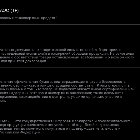
АЭС (ТР)
колесных транспортных средств"
иальные документы аккредитованной испытательной лаборатории, в
исследований (испытаний) и измерений образцов продукции. На основании
шение о соответствии товара установленным требованиям и о возможности
 или принятия декларации.
тельные официальные бумаги, подтверждающие статус и безопасность
твенно сертификатом или декларацией соответствия. К ним относятся, в
ные) письма о том, что товар не подлежит обязательной сертификации или
ения надзорных органов и экспертные заключения; такие документы
ормлении, взаимодействии с контролирующими органами, участии в
ами.
ЗНАК» — это государственная цифровая маркировка и прослеживаемость
ице продукции присваивается уникальный код. Такой код позволяет
изводителя до конечного покупателя и подтверждает легальность и
Российской Федерации.