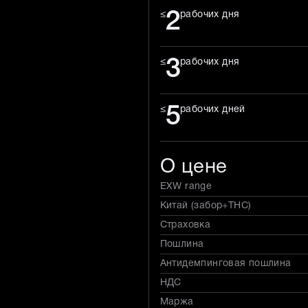
2
≤
рабочих дня
3
≤
рабочих дня
5
≤
рабочих дней
О цене
EXW range
Китай (забор+THC)
Страховка
Пошлина
Антидемпинговая пошлина
НДС
Маржа