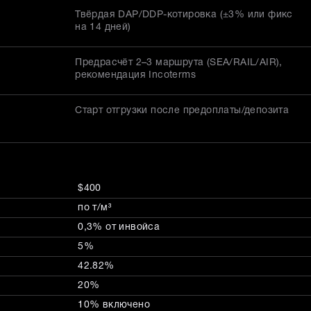
Твёрдая DAP/DDP-котировка (±3% или фикс
на 14 дней)
Предрасчёт 2–3 маршрута (SEA/RAIL/AIR),
рекомендация Incoterms
Старт отгрузки после предоплаты/депозита
$400
по т/м³
0,3% от инвойса
5%
42.82%
20%
10% включено