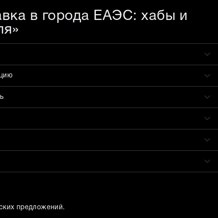
авка в города ЕАЭС: хабы и
ля»
ацию
ь
ских предложений.