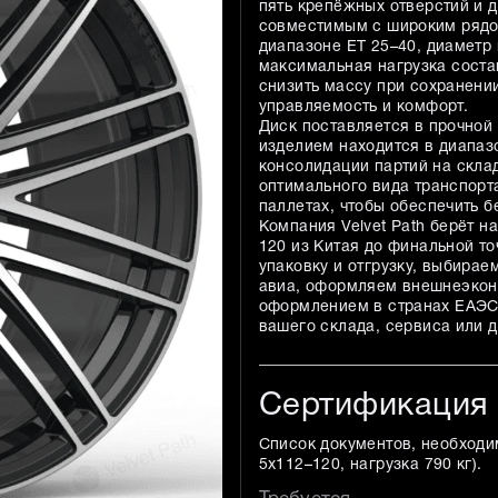
пять крепёжных отверстий и д
совместимым с широким рядом
диапазоне ET 25–40, диаметр 
максимальная нагрузка состав
снизить массу при сохранени
управляемость и комфорт.
Диск поставляется в прочной
изделием находится в диапаз
консолидации партий на склад
оптимального вида транспорт
паллетах, чтобы обеспечить б
Компания Velvet Path берёт н
120 из Китая до финальной т
упаковку и отгрузку, выбира
авиа, оформляем внешнеэкон
оформлением в странах ЕАЭС 
вашего склада, сервиса или д
Сертификация
Список документов, необходи
5x112–120, нагрузка 790 кг
).