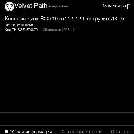
Velvet Path
Моя заявка
0
Импорт из Китая
Кованый диск R20x10 5x
Кованый диск R20x10 5x112–120, нагрузка 790 кг
SKU-KOV-000258
Код ТН ВЭД 870870
Обновлено 2025-12-11
Общая информация
Стоимость и сроки
О товаре