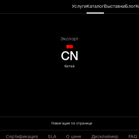
Услуги
Каталог
Выставки
Блог
К
112–120
Экспорт
CN
Китай
Навигация по странице
Сертификация
SLA
О цене
Дисклеймер
FAQ