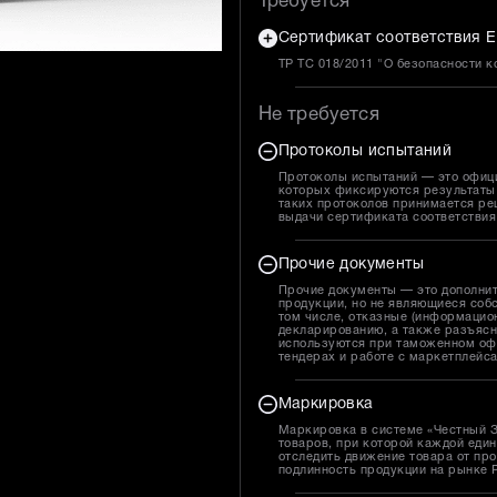
Требуется
Сертификат соответствия Е
ТР ТС 018/2011 "О безопасности 
Не требуется
Протоколы испытаний
Протоколы испытаний — это офиц
которых фиксируются результаты 
таких протоколов принимается ре
выдачи сертификата соответствия
Прочие документы
Прочие документы — это дополни
продукции, но не являющиеся собс
том числе, отказные (информацион
декларированию, а также разъясн
используются при таможенном оф
тендерах и работе с маркетплейс
Маркировка
Маркировка в системе «Честный 
товаров, при которой каждой един
отследить движение товара от про
подлинность продукции на рынке 