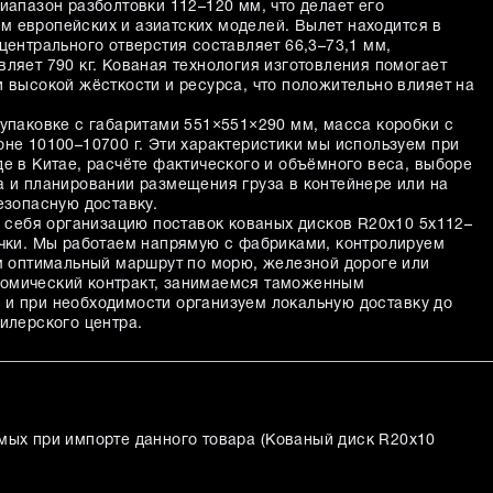
иапазон разболтовки 112–120 мм, что делает его
 европейских и азиатских моделей. Вылет находится в
центрального отверстия составляет 66,3–73,1 мм,
ляет 790 кг. Кованая технология изготовления помогает
и высокой жёсткости и ресурса, что положительно влияет на
 упаковке с габаритами 551×551×290 мм, масса коробки с
оне 10100–10700 г. Эти характеристики мы используем при
е в Китае, расчёте фактического и объёмного веса, выборе
а и планировании размещения груза в контейнере или на
езопасную доставку.
а себя организацию поставок кованых дисков R20x10 5x112–
очки. Мы работаем напрямую с фабриками, контролируем
ем оптимальный маршрут по морю, железной дороге или
омический контракт, занимаемся таможенным
и при необходимости организуем локальную доставку до
илерского центра.
мых при импорте данного товара (
Кованый диск R20x10