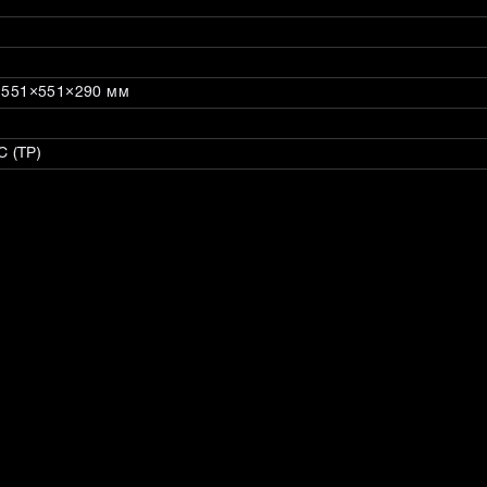
: 551×551×290 мм
 (ТР)