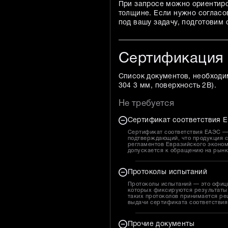
При запросе можно ориентиро
толщине. Если нужно согласо
под вашу задачу, подготовим 
Сертификация
Список документов, необходи
304 3 мм, поверхность 2B
).
Не требуется
Сертификат соответствия Е
Сертификат соответствия ЕАЭС — 
подтверждающий, что продукция с
регламентов Евразийского эконом
допускается к обращению на рын
Протоколы испытаний
Протоколы испытаний — это офиц
которых фиксируются результаты 
таких протоколов принимается ре
выдачи сертификата соответствия
Прочие документы