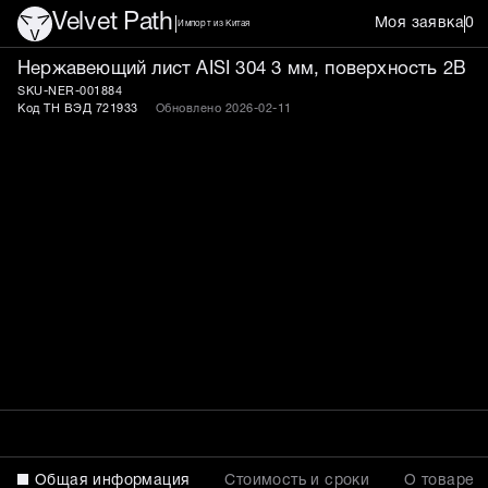
Velvet Path
Моя заявка
0
Импорт из Китая
Лист нержавеющий AISI 
Нержавеющий лист AISI 304 3 мм, поверхность 2B
SKU-NER-001884
Код ТН ВЭД 721933
Обновлено 2026-02-11
Общая информация
Стоимость и сроки
О товаре