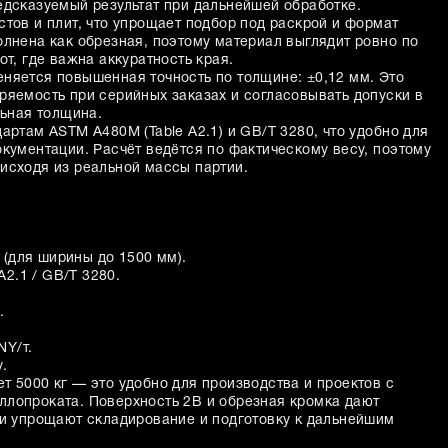
едсказуемый результат при дальнейшей обработке.
тов и плит, что упрощает подбор под раскрой и формат
олнена как обрезная, поэтому материал выглядит ровно по
от, где важна аккуратность края.
няется повышенная точность по толщине: ±0,12 мм. Это
ряемость при серийных заказах и согласовывать допуски в
льная толщина.
артам ASTM A480M (Table A2.1) и GB/T 3280, что удобно для
окументации. Расчёт ведётся по фактическому весу, поэтому
исходя из реальной массы партии.
 (для ширины до 1500 мм).
2.1 / GB/T 3280.
.
.
Y/т.
.
т 5000 кг — это удобно для производства и проектов с
лопроката. Поверхность 2B и обрезная кромка дают
 и упрощают складирование и подготовку к дальнейшим