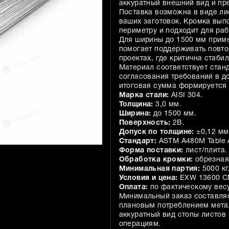
аккуратный внешний вид и пр
Поставка возможна в виде лис
ваших заготовок. Кромка вып
периметру и подходит для раб
Для ширины до 1500 мм приме
помогает поддерживать повто
проектах, где критична стаби
Материал соответствует станд
согласования требований в д
итоговая сумма формируется 
Марка стали:
AISI 304.
Толщина:
3,0 мм.
Ширина:
до 1500 мм.
Поверхность:
2B.
Допуск по толщине:
±0,12 мм
Стандарт:
ASTM A480M Table A
Форма поставки:
лист/плита.
Обработка кромки:
обрезная
Минимальная партия:
5000 кг
Условия и цена:
EXW 13600 CN
Оплата:
по фактическому весу
Минимальный заказ составляе
плановым потреблением метал
аккуратный вид стопы листов
операциям.