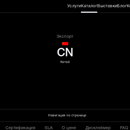
Услуги
Каталог
Выставки
Блог
К
304 толщиной 3 мм
Экспорт
CN
Китай
Навигация по странице
Сертификация
SLA
О цене
Дисклеймер
FAQ