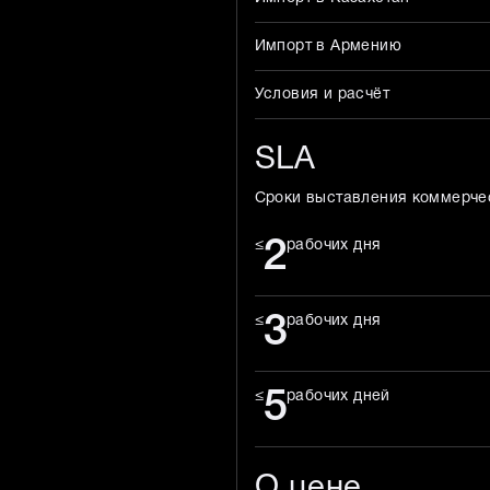
Импорт в Армению
Условия и расчёт
SLA
Сроки выставления коммерче
2
≤
рабочих дня
3
≤
рабочих дня
5
≤
рабочих дней
О цене