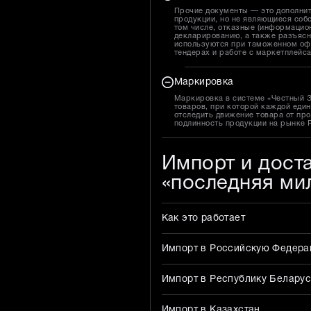
Прочие документы — это дополни
продукции, но не являющиеся собс
том числе, отказные (информацион
декларированию, а также разъясн
используются при таможенном оф
тендерах и работе с маркетплейс
Маркировка
Маркировка в системе «Честный 
товаров, при которой каждой един
отследить движение товара от про
подлинность продукции на рынке 
Импорт и дост
«последняя ми
Как это работает
Импорт в Российскую Федер
Импорт в Республику Беларус
Импорт в Казахстан