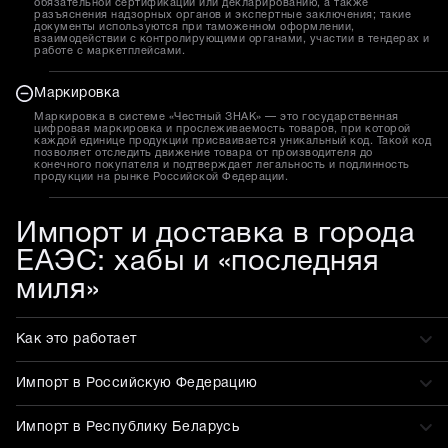
обязательной сертификации или декларированию, а также
разъяснения надзорных органов и экспертные заключения; такие
документы используются при таможенном оформлении,
взаимодействии с контролирующими органами, участии в тендерах и
работе с маркетплейсами.
Маркировка
Маркировка в системе «Честный ЗНАК» — это государственная
цифровая маркировка и прослеживаемость товаров, при которой
каждой единице продукции присваивается уникальный код. Такой код
позволяет отследить движение товара от производителя до
конечного покупателя и подтверждает легальность и подлинность
продукции на рынке Российской Федерации.
Импорт и доставка в города
ЕАЭС: хабы и «последняя
миля»
Как это работает
Импорт в Российскую Федерацию
Импорт в Республику Беларусь