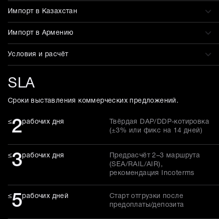
Импорт в Казахстан
Импорт в Армению
Условия и расчёт
SLA
Сроки выставления коммерческих предложений.
2
≤
рабочих дня
Твёрдая DAP/DDP-котировка
(±3% или фикс на 14 дней)
3
≤
рабочих дня
Предрасчёт 2–3 маршрута
(SEA/RAIL/AIR),
рекомендация Incoterms
5
≤
рабочих дней
Старт отгрузки после
предоплаты/депозита