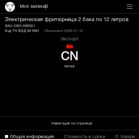
Моя заявка
0
Электрическая фритюрниц
Электрическая фритюрница 2 бака по 12 литров
SKU-OBO-000551
Код ТН ВЭД 841981
Обновлено 2026-01-12
Экспорт
CN
Китай
Навигация по странице
Общая информация
Стоимость и сроки
О товаре