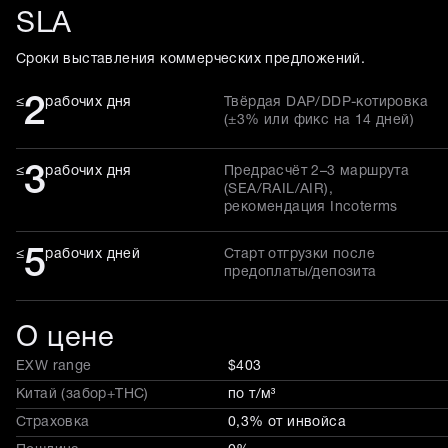
SLA
Сроки выставления коммерческих предложений.
2
≤
рабочих дня
Твёрдая DAP/DDP-котировка
(±3% или фикс на 14 дней)
3
≤
рабочих дня
Предрасчёт 2–3 маршрута
(SEA/RAIL/AIR),
рекомендация Incoterms
5
≤
рабочих дней
Старт отгрузки после
предоплаты/депозита
О цене
EXW range
$403
Китай (забор+THC)
по т/м³
Страховка
0,3% от инвойса