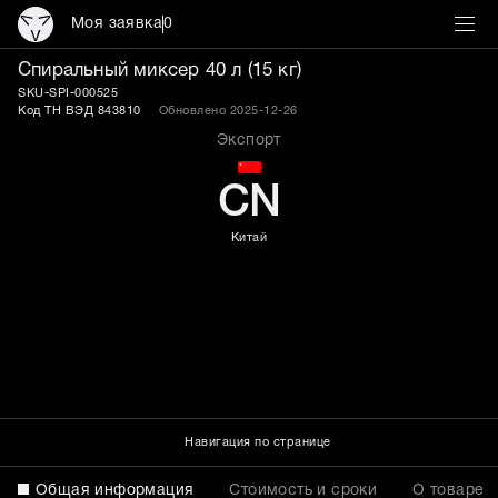
Моя заявка
0
Спиральный миксер 40 л (
Спиральный миксер 40 л (15 кг)
SKU-SPI-000525
Код ТН ВЭД 843810
Обновлено 2025-12-26
Экспорт
CN
Китай
Навигация по странице
Общая информация
Стоимость и сроки
О товаре