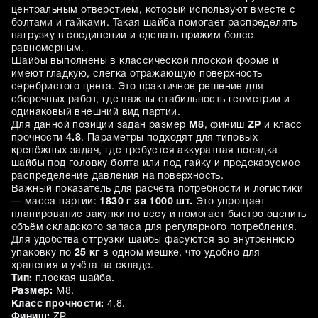
центральным отверстием, который используют вместе с
болтами и гайками. Такая шайба помогает распределять
нагрузку в соединении и сделать прижим более
равномерным.
Шайбы выполнены в классической плоской форме и
имеют гладкую, слегка отражающую поверхность
серебристого цвета. Это практичное решение для
сборочных работ, где важны стабильность геометрии и
одинаковый внешний вид партии.
Для данной позиции задан размер
M8
, финиш
ZP
и класс
прочности
4.8
. Параметры подходят для типовых
крепёжных задач, где требуется аккуратная посадка
шайбы под головку болта или под гайку и предсказуемое
распределение давления на поверхность.
Важный показатель для расчёта потребности и логистики
— масса партии:
1830 г за 1000 шт.
Это упрощает
планирование закупки по весу и помогает быстро оценить
объём складского запаса для регулярного потребления.
Для удобства отгрузки шайбы фасуются во внутреннюю
упаковку по
25 кг
в одном мешке, что удобно для
хранения и учёта на складе.
Тип:
плоская шайба.
Размер:
M8.
Класс прочности:
4.8.
Финиш:
ZP.