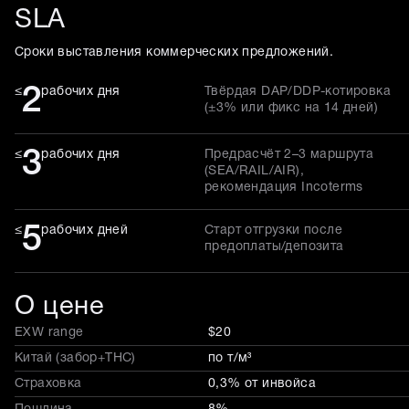
SLA
Сроки выставления коммерческих предложений.
2
≤
рабочих дня
Твёрдая DAP/DDP-котировка
(±3% или фикс на 14 дней)
3
≤
рабочих дня
Предрасчёт 2–3 маршрута
(SEA/RAIL/AIR),
рекомендация Incoterms
5
≤
рабочих дней
Старт отгрузки после
предоплаты/депозита
О цене
EXW range
$20
Китай (забор+THC)
по т/м³
Страховка
0,3% от инвойса