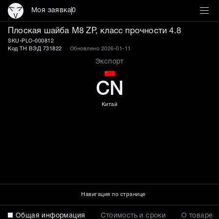
Моя заявка
0
Плоская шайба M8 ZP, кл
Плоская шайба M8 ZP, класс прочности 4.8
SKU-PLO-000812
Код ТН ВЭД 731822
Обновлено 2026-01-11
Экспорт
CN
Китай
Навигация по странице
Общая информация
Стоимость и сроки
О товаре