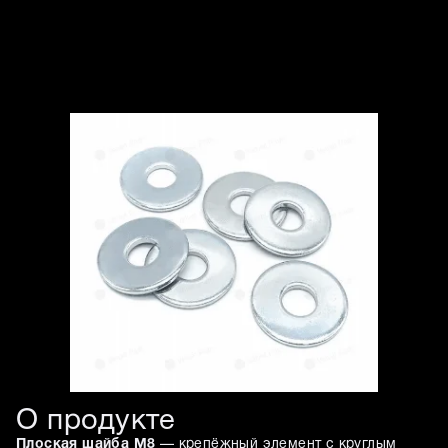
Изображения товара
О продукте
Плоская шайба M8
— крепёжный элемент с круглым