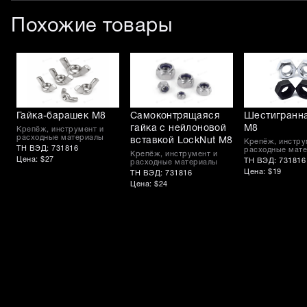
Похожие товары
Гайка-барашек M8
Самоконтрящаяся
Шестигранна
гайка с нейлоновой
M8
Крепёж, инструмент и
расходные материалы
вставкой LockNut M8
Крепёж, инстру
ТН ВЭД: 731816
расходные мат
Крепёж, инструмент и
Цена: $27
ТН ВЭД: 731816
расходные материалы
Цена: $19
ТН ВЭД: 731816
Цена: $24