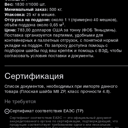
Вес:
1830 г/1000 шт.
Минимальный заказ:
500 кг.
Упаковка:
25 кг в мешке.
Отгрузка на поддоне:
около 1 т (примерно 40 мешков),
3
объём поддона около 0,65 м
.
Цена:
783,00 долларов США за тонну (ФОБ Тяньцзинь).
Поставка организуется партиями, удобными для
контейнерных и паллетных отгрузок, с понятной нормой
укладки на поддон. По запросу доступна помощь с
подбором шайбы под ваш крепёж и помощь с ВЭД, чтобы
согласовать условия поставки и документы.
Сертификация
Список документов, необходимых при импорте данного
товара (
Плоская шайба M8 ZP, класс прочности 4.8
).
Не требуется
Сертификат соответствия ЕАЭС (ТР)
Сертификат соответствия ЕАЭС — это официальный документ
аккредитованного органа по сертификации, подтверждающий, что
продукция соответствует требованиям одного или нескольких