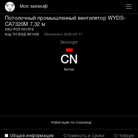
Моя заявка
0
Потолочный промышленн
Потолочный промышленный вентилятор WYDS-
CA7320M 7,32 м
SKU-POT-001976
Код ТН ВЭД 841459
Обновлено 2026-02-17
Экспорт
CN
Китай
Навигация по странице
Общая информация
Стоимость и сроки
О товаре