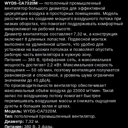
WYDS-CA7320M
— потолочный промышленный
вентилятор большого диаметра для эффективной
циркуляции воздуха в просторных помещениях. Модель
рассчитана на создание мощного воздушного потока при
низких оборотах, что помогает поддерживать комфортный
микроклимат на рабочей высоте.
Диаметр вентилятора составляет 7,32 м, а конструкция
включает 8 длинных лопастей. Подвесной монтаж
выполнен на удлинённой штанге, что удобно для
установки на высоких потолках и позволяет опустить
рабочую часть вентилятора в нужную зону.
Питание — 380 В, трёхфазная сеть, а максимальная
мощность достигает 2,2 кВт. Максимальная скорость
вращения — 50 об/мин, поэтому вентиляция получается
равномерной и спокойной, а уровень шума ограничен
значением до 45 дБ(А).
По производительности вентилятор обеспечивает
максимальный объём воздуха до 23000 м³/мин. Такой
запас по воздушному потоку помогает быстрее
перемешивать воздушные массы и снижать ощущение
духоты в больших залах и цехах.
Модель:
WYDS-CA7320M.
Тип:
потолочный промышленный вентилятор.
Диаметр:
7,32 м.
Питание:
380 В, 3 фазы.