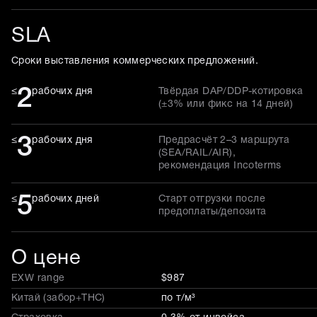
SLA
Сроки выставления коммерческих предложений.
2
≤
рабочих дня
Твёрдая DAP/DDP-котировка
(±3% или фикс на 14 дней)
3
≤
рабочих дня
Предрасчёт 2–3 маршрута
(SEA/RAIL/AIR),
рекомендация Incoterms
5
≤
рабочих дней
Старт отгрузки после
предоплаты/депозита
О цене
EXW range
$987
Китай (забор+THC)
по т/м³