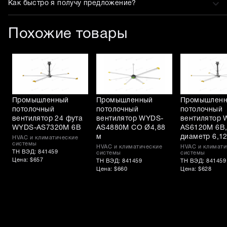
Как быстро я получу предложение?
Похожие товары
Промышленный
Промышленный
Промышлен
потолочный
потолочный
потолочный
вентилятор 24 фута
вентилятор WYDS-
вентилятор 
WYDS-AS7320M 6B
AS4880M CO Ø4,88
AS6120M 6B
м
диаметр 6,1
HVAC и климатические
системы
HVAC и климатические
HVAC и климати
ТН ВЭД: 841459
системы
системы
Цена: $657
ТН ВЭД: 841459
ТН ВЭД: 841459
Цена: $660
Цена: $628