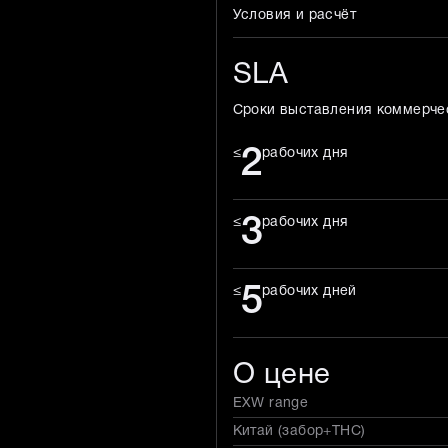
Условия и расчёт
SLA
Сроки выставления коммерче
2
≤
рабочих дня
3
≤
рабочих дня
5
≤
рабочих дней
О цене
EXW range
Китай (забор+THC)