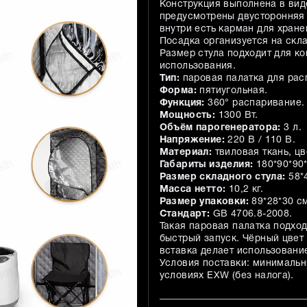
Конструкция выполнена в виде
предусмотрены двусторонняя 
внутри есть карман для хране
Посадка организуется на скла
Размер стула подходит для к
использования.
Тип:
паровая палатка для рас
Форма:
пятиугольная.
Функция:
360° распаривание.
Мощность:
1300 Вт.
Объём парогенератора:
3 л.
Напряжение:
220 В / 110 В.
Материал:
твиловая ткань, цв
Габариты изделия:
180*90*90*
Размер складного стула:
58*4
Масса нетто:
10,2 кг.
Размер упаковки:
89*28*30 с
Стандарт:
GB 4706.8-2008.
Такая паровая палатка подхо
быстрый запуск. Чёрный цвет 
вставка делает использовани
Условия поставки: минимальн
условиях EXW (без налога).