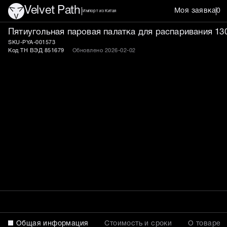
Velvet Path
Моя заявка
0
Импорт из Китая
Пятиугольная паровая па
Пятиугольная паровая палатка для распаривания 13
SKU-PYA-001573
Код ТН ВЭД 851679
Обновлено 2026-02-02
Общая информация
Стоимость и сроки
О товаре