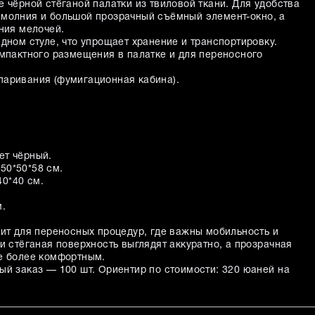
 чёрной стёганой палатки из твиловой ткани. Для удобства
молния и большой прозрачный съёмный элемент-окно, а
ния мелочей.
дном стуле, что упрощает хранение и транспортировку.
омпактного размещения в палатке и для переносного
паривания (фумигационная кабина).
ет чёрный.
50*50*58 см.
0*40 см.
м.
дит для переносных процедур, где важны мобильность и
и стёганая поверхность выглядят аккуратно, а прозрачная
е более комфортным.
ый заказ — 100 шт. Ориентир по стоимости: 320 юаней на