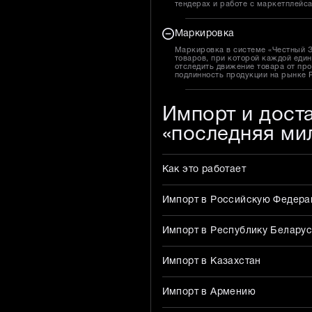
тендерах и работе с маркетплейс
Маркировка
Маркировка в системе «Честный 
товаров, при которой каждой един
отследить движение товара от про
подлинность продукции на рынке 
Импорт и дост
«последняя ми
Как это работает
Импорт в Российскую Федер
Импорт в Республику Беларус
Импорт в Казахстан
Импорт в Армению