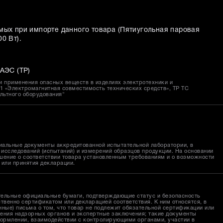
мых при импорте данного товара (
Пятиугольная паровая
00 Вт
).
АЭС (ТР)
и применения опасных веществ в изделиях электротехники и
11 «Электромагнитная совместимость технических средств», ТР ТС
ольтного оборудования"
иальные документы аккредитованной испытательной лаборатории, в
исследований (испытаний) и измерений образцов продукции. На основании
шение о соответствии товара установленным требованиям и о возможности
 или принятия декларации.
тельные официальные бумаги, подтверждающие статус и безопасность
твенно сертификатом или декларацией соответствия. К ним относятся, в
ные) письма о том, что товар не подлежит обязательной сертификации или
ения надзорных органов и экспертные заключения; такие документы
ормлении, взаимодействии с контролирующими органами, участии в