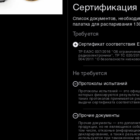
Сертификация
Список документов, необходи
палатка для распаривания 13
Требуется
Сертификат соответствия Е
ТР ЕАЭС 037/2016 "Об ограничени
радиоэлектроники", ТР ТС 020/20
004/2011 "О безопасности низков
Не требуется
Протоколы испытаний
Протоколы испытаний — это офиц
которых фиксируются результаты 
таких протоколов принимается ре
выдачи сертификата соответствия
Прочие документы
Прочие документы — это дополни
продукции, но не являющиеся собс
том числе, отказные (информацион
декларированию, а также разъясн
используются при таможенном оф