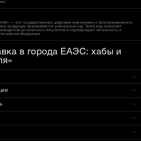
ами.
ЗНАК» — это государственная цифровая маркировка и прослеживаемость
ице продукции присваивается уникальный код. Такой код позволяет
изводителя до конечного покупателя и подтверждает легальность и
Российской Федерации.
авка в города ЕАЭС: хабы и
ля»
ацию
ь