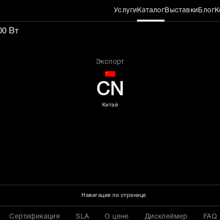
Услуги
Каталог
Выставки
Блог
К
латка для распаривания 1
00 Вт
Экспорт
CN
Китай
Навигация по странице
Сертификация
SLA
О цене
Дисклеймер
FAQ