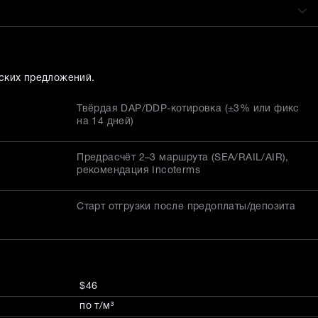
ских предложений.
Твёрдая DAP/DDP-котировка (±3% или фикс
на 14 дней)
Предрасчёт 2–3 маршрута (SEA/RAIL/AIR),
рекомендация Incoterms
Старт отгрузки после предоплаты/депозита
$46
по т/м³