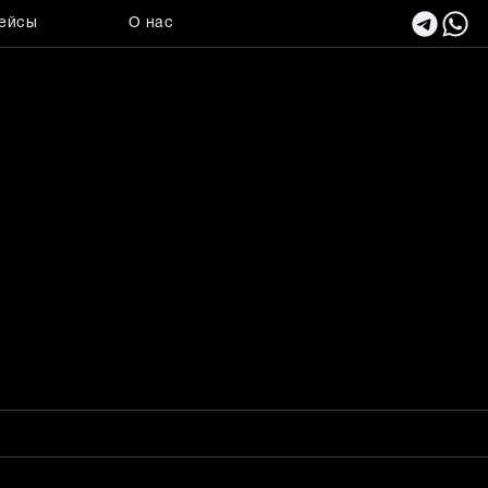
ейсы
О нас
300 Вт