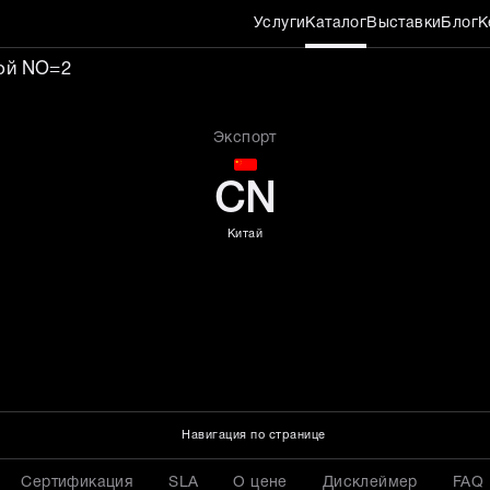
Услуги
Каталог
Выставки
Блог
К
ной ванны с надувной к
кой NO=2
Экспорт
CN
Китай
Навигация по странице
Сертификация
SLA
О цене
Дисклеймер
FAQ