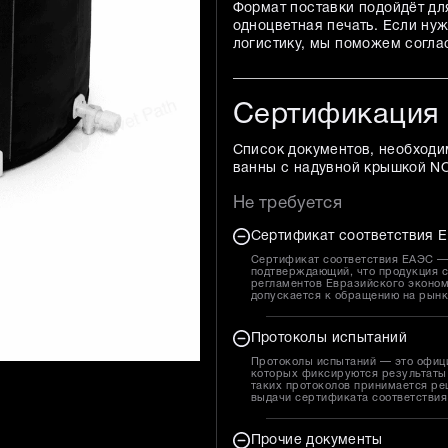
Формат поставки подойдёт дл
одноцветная печать. Если ну
логистику, мы поможем согла
Сертификация
Список документов, необходи
ванны с надувной крышкой N
Не требуется
Сертификат соответствия Е
Сертификат соответствия ЕАЭС — 
подтверждающий, что продукция с
регламентов Евразийского эконом
допускается к обращению на рын
Протоколы испытаний
Протоколы испытаний — это офиц
которых фиксируются результаты 
таких протоколов принимается ре
выдачи сертификата соответствия
Прочие документы