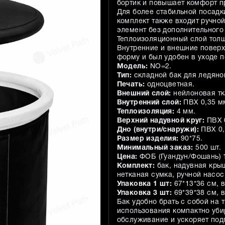
бортик и повышает комфорт пр
Для более стабильной посадк
комплект также входит ручной
элемент без дополнительного
Теплоизоляционный слой толщ
Внутренние и внешние поверх
форму и был удобен в уходе 
Модель:
NO=2.
Тип:
складной бак для ледяно
Печать:
одноцветная.
Внешний слой:
нейлоновая тк
Внутренний слой:
ПВХ 0,35 м
Теплоизоляция:
4 мм.
Верхний надувной круг:
ПВХ 
Дно (внутри/снаружи):
ПВХ 0,
Размер изделия:
90*75.
Минимальный заказ:
500 шт.
Цена:
ФОБ (Гуандун/Фошань) 
Комплект:
бак, надувная крыш
нетканая сумка, ручной насос
Упаковка 1 шт:
67*13*36 см, в
Упаковка 3 шт:
69*39*38 см, в
Бак удобно брать с собой на 
использования компактно уби
обслуживание и ускоряет под