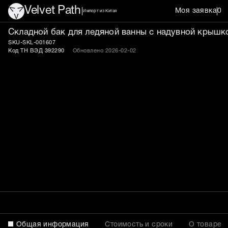
Velvet Path
Моя заявка
0
Импорт из Китая
Складная ванна для ледя
Складной бак для ледяной ванны с надувной крыш
SKU-SKL-001607
Код ТН ВЭД 392290
Обновлено 2026-02-02
Общая информация
Стоимость и сроки
О товаре