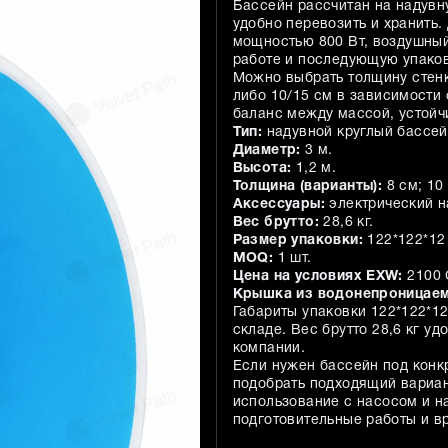
Бассейн рассчитан на надувн
удобно перевозить и хранить
мощностью 800 Вт, воздушный 
работе и последующую упаков
Можно выбрать толщину стенк
либо 10/15 см в зависимости 
баланс между массой, устойч
Тип:
надувной круглый бассейн
Диаметр:
3 м.
Высота:
1,2 м.
Толщина (варианты):
8 см; 10 
Аксессуары:
электрический н
Вес брутто:
28,6 кг.
Размер упаковки:
122*122*12
MOQ:
1 шт.
Цена на условиях EXW:
2100 
Крышка из водонепроницаем
Габариты упаковки 122*122*1
складе. Вес брутто 28,6 кг у
компании.
Если нужен бассейн под конк
подобрать подходящий вариан
использование с насосом и н
подготовительные работы и в