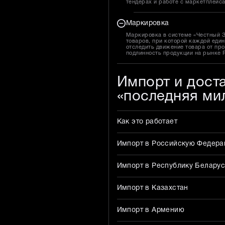
тендерах и работе с маркетплейс
Маркировка
Маркировка в системе «Честный 
товаров, при которой каждой един
отследить движение товара от про
подлинность продукции на рынке 
Импорт и дост
«последняя ми
Как это работает
Импорт в Российскую Федер
Импорт в Республику Беларус
Импорт в Казахстан
Импорт в Армению