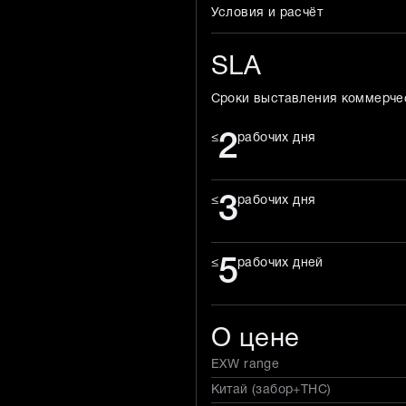
Условия и расчёт
SLA
Сроки выставления коммерче
2
≤
рабочих дня
3
≤
рабочих дня
5
≤
рабочих дней
О цене
EXW range
Китай (забор+THC)