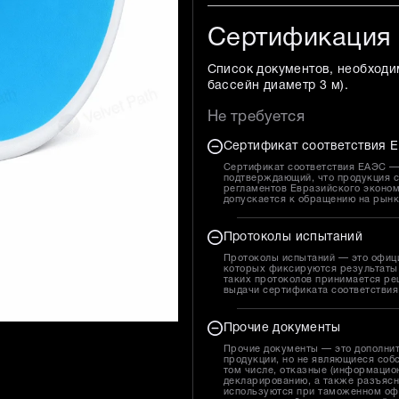
Сертификация
Список документов, необходи
бассейн диаметр 3 м
).
Не требуется
Сертификат соответствия Е
Сертификат соответствия ЕАЭС — 
подтверждающий, что продукция с
регламентов Евразийского эконом
допускается к обращению на рын
Протоколы испытаний
Протоколы испытаний — это офиц
которых фиксируются результаты 
таких протоколов принимается ре
выдачи сертификата соответствия
Прочие документы
Прочие документы — это дополни
продукции, но не являющиеся собс
том числе, отказные (информацион
декларированию, а также разъясн
используются при таможенном оф