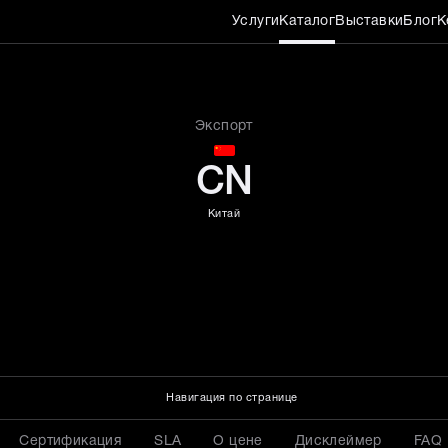
Услуги
Каталог
Выставки
Блог
К
н 3 м
Экспорт
CN
Китай
Навигация по странице
Сертификация
SLA
О цене
Дисклеймер
FAQ