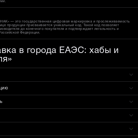
ами.
ЗНАК» — это государственная цифровая маркировка и прослеживаемость
ице продукции присваивается уникальный код. Такой код позволяет
изводителя до конечного покупателя и подтверждает легальность и
Российской Федерации.
авка в города ЕАЭС: хабы и
ля»
ацию
ь