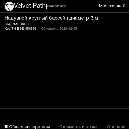
Velvet Path
Моя заявка
0
Импорт из Китая
Надувной круглый бассей
Надувной круглый бассейн диаметр 3 м
SKU-NAD-001662
Код ТН ВЭД 950699
Обновлено 2026-02-05
Общая информация
Стоимость и сроки
О товаре