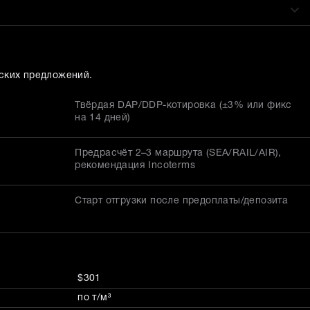
ских предложений.
Твёрдая DAP/DDP-котировка (±3% или фикс
на 14 дней)
Предрасчёт 2–3 маршрута (SEA/RAIL/AIR),
рекомендация Incoterms
Старт отгрузки после предоплаты/депозита
$301
по т/м³